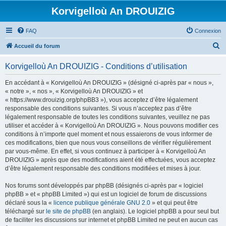
Korvigelloù An DROUIZIG
FAQ
Connexion
R
Accueil du forum
e
Korvigelloù An DROUIZIG - Conditions d’utilisation
c
h
En accédant à « Korvigelloù An DROUIZIG » (désigné ci-après par « nous »,
« notre », « nos », « Korvigelloù An DROUIZIG » et
e
« https://www.drouizig.org/phpBB3 »), vous acceptez d’être légalement
r
responsable des conditions suivantes. Si vous n’acceptez pas d’être
légalement responsable de toutes les conditions suivantes, veuillez ne pas
c
utiliser et accéder à « Korvigelloù An DROUIZIG ». Nous pouvons modifier ces
h
conditions à n’importe quel moment et nous essaierons de vous informer de
ces modifications, bien que nous vous conseillons de vérifier régulièrement
e
par vous-même. En effet, si vous continuez à participer à « Korvigelloù An
r
DROUIZIG » après que des modifications aient été effectuées, vous acceptez
d’être légalement responsable des conditions modifiées et mises à jour.
Nos forums sont développés par phpBB (désignés ci-après par « logiciel
phpBB » et « phpBB Limited ») qui est un logiciel de forum de discussions
déclaré sous la «
licence publique générale GNU 2.0
» et qui peut être
téléchargé sur
le site de phpBB
(en anglais). Le logiciel phpBB a pour seul but
de faciliter les discussions sur internet et phpBB Limited ne peut en aucun cas