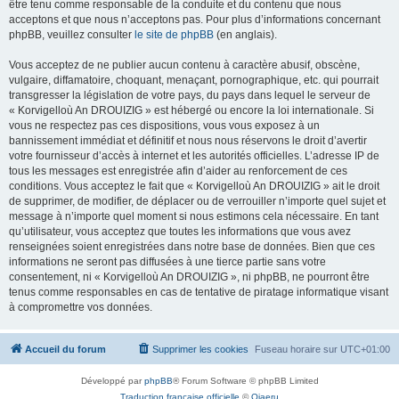
être tenu comme responsable de la conduite et du contenu que nous
acceptons et que nous n’acceptons pas. Pour plus d’informations concernant
phpBB, veuillez consulter
le site de phpBB
(en anglais).
Vous acceptez de ne publier aucun contenu à caractère abusif, obscène,
vulgaire, diffamatoire, choquant, menaçant, pornographique, etc. qui pourrait
transgresser la législation de votre pays, du pays dans lequel le serveur de
« Korvigelloù An DROUIZIG » est hébergé ou encore la loi internationale. Si
vous ne respectez pas ces dispositions, vous vous exposez à un
bannissement immédiat et définitif et nous nous réservons le droit d’avertir
votre fournisseur d’accès à internet et les autorités officielles. L’adresse IP de
tous les messages est enregistrée afin d’aider au renforcement de ces
conditions. Vous acceptez le fait que « Korvigelloù An DROUIZIG » ait le droit
de supprimer, de modifier, de déplacer ou de verrouiller n’importe quel sujet et
message à n’importe quel moment si nous estimons cela nécessaire. En tant
qu’utilisateur, vous acceptez que toutes les informations que vous avez
renseignées soient enregistrées dans notre base de données. Bien que ces
informations ne seront pas diffusées à une tierce partie sans votre
consentement, ni « Korvigelloù An DROUIZIG », ni phpBB, ne pourront être
tenus comme responsables en cas de tentative de piratage informatique visant
à compromettre vos données.
Accueil du forum
Supprimer les cookies
Fuseau horaire sur
UTC+01:00
Développé par
phpBB
® Forum Software © phpBB Limited
Traduction française officielle
©
Qiaeru