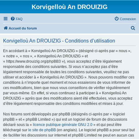
Korvigelloù An DROUIZIG
FAQ
Connexion
R
Accueil du forum
e
Korvigelloù An DROUIZIG - Conditions d’utilisation
c
h
En accédant à « Korvigelloù An DROUIZIG » (désigné ci-après par « nous »,
« notre », « nos », « Korvigelloù An DROUIZIG » et
e
« https://www.drouizig.org/phpBB3 »), vous acceptez d’être légalement
r
responsable des conditions suivantes. Si vous n’acceptez pas d’être
légalement responsable de toutes les conditions suivantes, veuillez ne pas
c
utiliser et accéder à « Korvigelloù An DROUIZIG ». Nous pouvons modifier ces
h
conditions à n’importe quel moment et nous essaierons de vous informer de
ces modifications, bien que nous vous conseillons de vérifier régulièrement
e
par vous-même. En effet, si vous continuez à participer à « Korvigelloù An
r
DROUIZIG » après que des modifications aient été effectuées, vous acceptez
d’être légalement responsable des conditions modifiées et mises à jour.
Nos forums sont développés par phpBB (désignés ci-après par « logiciel
phpBB » et « phpBB Limited ») qui est un logiciel de forum de discussions
déclaré sous la «
licence publique générale GNU 2.0
» et qui peut être
téléchargé sur
le site de phpBB
(en anglais). Le logiciel phpBB a pour seul but
de faciliter les discussions sur internet et phpBB Limited ne peut en aucun cas