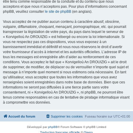
être tenu comme responsable de la conduite et du contenu que nous
acceptons et que nous n’acceptons pas. Pour plus d’informations concernant
phpBB, veuillez consulter
le site de phpBB
(en anglais).
Vous acceptez de ne publier aucun contenu à caractère abusif, obscène,
vulgaire, diffamatoire, choquant, menaçant, pornographique, etc. qui pourrait
transgresser la législation de votre pays, du pays dans lequel le serveur de
« Korvigelloù An DROUIZIG » est hébergé ou encore la loi internationale. Si
vous ne respectez pas ces dispositions, vous vous exposez à un
bannissement immédiat et définitif et nous nous réservons le droit d’avertir
votre fournisseur d’accès à internet et les autorités officielles. L’adresse IP de
tous les messages est enregistrée afin d’aider au renforcement de ces
conditions. Vous acceptez le fait que « Korvigelloù An DROUIZIG » ait le droit
de supprimer, de modifier, de déplacer ou de verrouiller n’importe quel sujet et
message à n’importe quel moment si nous estimons cela nécessaire. En tant
qu’utilisateur, vous acceptez que toutes les informations que vous avez
renseignées soient enregistrées dans notre base de données. Bien que ces
informations ne seront pas diffusées à une tierce partie sans votre
consentement, ni « Korvigelloù An DROUIZIG », ni phpBB, ne pourront être
tenus comme responsables en cas de tentative de piratage informatique visant
à compromettre vos données.
Accueil du forum
Supprimer les cookies
Fuseau horaire sur
UTC+01:00
Développé par
phpBB
® Forum Software © phpBB Limited
Traduction française officielle
©
Qiaeru