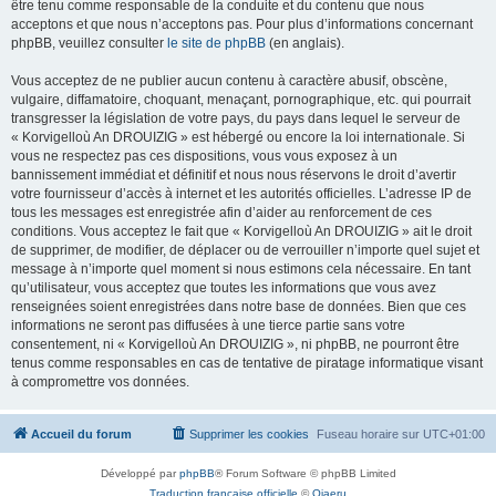
être tenu comme responsable de la conduite et du contenu que nous
acceptons et que nous n’acceptons pas. Pour plus d’informations concernant
phpBB, veuillez consulter
le site de phpBB
(en anglais).
Vous acceptez de ne publier aucun contenu à caractère abusif, obscène,
vulgaire, diffamatoire, choquant, menaçant, pornographique, etc. qui pourrait
transgresser la législation de votre pays, du pays dans lequel le serveur de
« Korvigelloù An DROUIZIG » est hébergé ou encore la loi internationale. Si
vous ne respectez pas ces dispositions, vous vous exposez à un
bannissement immédiat et définitif et nous nous réservons le droit d’avertir
votre fournisseur d’accès à internet et les autorités officielles. L’adresse IP de
tous les messages est enregistrée afin d’aider au renforcement de ces
conditions. Vous acceptez le fait que « Korvigelloù An DROUIZIG » ait le droit
de supprimer, de modifier, de déplacer ou de verrouiller n’importe quel sujet et
message à n’importe quel moment si nous estimons cela nécessaire. En tant
qu’utilisateur, vous acceptez que toutes les informations que vous avez
renseignées soient enregistrées dans notre base de données. Bien que ces
informations ne seront pas diffusées à une tierce partie sans votre
consentement, ni « Korvigelloù An DROUIZIG », ni phpBB, ne pourront être
tenus comme responsables en cas de tentative de piratage informatique visant
à compromettre vos données.
Accueil du forum
Supprimer les cookies
Fuseau horaire sur
UTC+01:00
Développé par
phpBB
® Forum Software © phpBB Limited
Traduction française officielle
©
Qiaeru