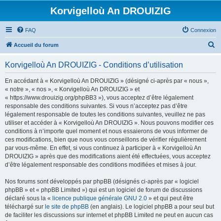
Korvigelloù An DROUIZIG
FAQ
Connexion
R
Accueil du forum
e
Korvigelloù An DROUIZIG - Conditions d’utilisation
c
h
En accédant à « Korvigelloù An DROUIZIG » (désigné ci-après par « nous »,
« notre », « nos », « Korvigelloù An DROUIZIG » et
e
« https://www.drouizig.org/phpBB3 »), vous acceptez d’être légalement
r
responsable des conditions suivantes. Si vous n’acceptez pas d’être
légalement responsable de toutes les conditions suivantes, veuillez ne pas
c
utiliser et accéder à « Korvigelloù An DROUIZIG ». Nous pouvons modifier ces
h
conditions à n’importe quel moment et nous essaierons de vous informer de
ces modifications, bien que nous vous conseillons de vérifier régulièrement
e
par vous-même. En effet, si vous continuez à participer à « Korvigelloù An
r
DROUIZIG » après que des modifications aient été effectuées, vous acceptez
d’être légalement responsable des conditions modifiées et mises à jour.
Nos forums sont développés par phpBB (désignés ci-après par « logiciel
phpBB » et « phpBB Limited ») qui est un logiciel de forum de discussions
déclaré sous la «
licence publique générale GNU 2.0
» et qui peut être
téléchargé sur
le site de phpBB
(en anglais). Le logiciel phpBB a pour seul but
de faciliter les discussions sur internet et phpBB Limited ne peut en aucun cas