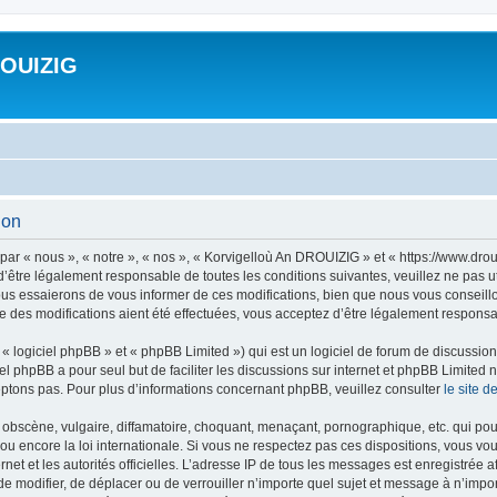
ROUIZIG
ion
ar « nous », « notre », « nos », « Korvigelloù An DROUIZIG » et « https://www.dro
’être légalement responsable de toutes les conditions suivantes, veuillez ne pas u
us essaierons de vous informer de ces modifications, bien que nous vous conseillon
 des modifications aient été effectuées, vous acceptez d’être légalement responsab
 logiciel phpBB » et « phpBB Limited ») qui est un logiciel de forum de discussio
iel phpBB a pour seul but de faciliter les discussions sur internet et phpBB Limit
ptons pas. Pour plus d’informations concernant phpBB, veuillez consulter
le site 
obscène, vulgaire, diffamatoire, choquant, menaçant, pornographique, etc. qui pourr
u encore la loi internationale. Si vous ne respectez pas ces dispositions, vous vo
ernet et les autorités officielles. L’adresse IP de tous les messages est enregistrée
 de modifier, de déplacer ou de verrouiller n’importe quel sujet et message à n’imp