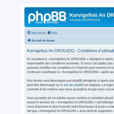
Korvigelloù An D
Foromoù KERZROUIZIG
Raccourcis
FAQ
Accueil du forum
Korvigelloù An DROUIZIG - Conditions d’utilisat
En accédant à « Korvigelloù An DROUIZIG » (désigné ci-après p
responsable des conditions suivantes. Si vous n’acceptez pas d
pouvons modifier ces conditions à n’importe quel moment et no
continuez à participer à « Korvigelloù An DROUIZIG » après que
Nos forums sont développés par phpBB (désignés ci-après par «
peut être téléchargé sur
le site de phpBB
(en anglais). Le logic
conduite et du contenu que nous acceptons et que nous n’acce
Vous acceptez de ne publier aucun contenu à caractère abusif, 
lequel le serveur de « Korvigelloù An DROUIZIG » est hébergé o
nous réservons le droit d’avertir votre fournisseur d’accès à int
fait que « Korvigelloù An DROUIZIG » ait le droit de supprimer,