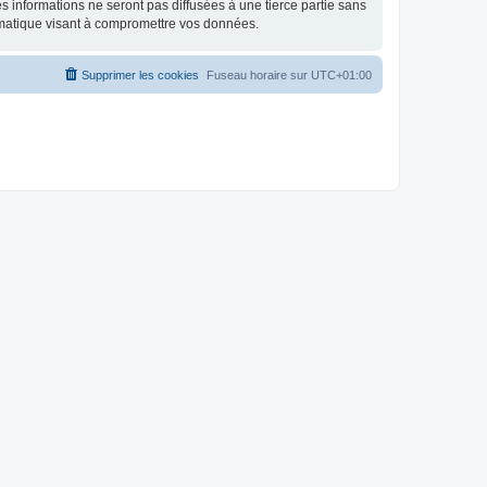
 informations ne seront pas diffusées à une tierce partie sans
rmatique visant à compromettre vos données.
Supprimer les cookies
Fuseau horaire sur
UTC+01:00