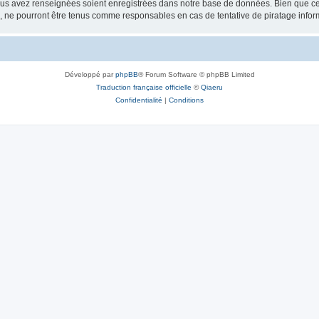
vous avez renseignées soient enregistrées dans notre base de données. Bien que ces
, ne pourront être tenus comme responsables en cas de tentative de piratage info
Développé par
phpBB
® Forum Software © phpBB Limited
Traduction française officielle
©
Qiaeru
Confidentialité
|
Conditions