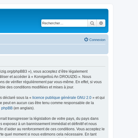
Rechercher
Recherche avancé
Connexion
uizig.org/phpBB3 »), vous acceptez d’être légalement
tiliser et accéder à « Korvigelloù An DROUIZIG ». Nous
s de vérifier régulièrement par vous-même. En effet, si vous
le des conditions modifiées et mises à jour.
ns déclaré sous la «
licence publique générale GNU 2.0
» et qui
ed ne peut en aucun cas être tenu comme responsable de la
de phpBB
(en anglais).
ait transgresser la législation de votre pays, du pays dans
us exposez à un bannissement immédiat et définitif et nous
 afin d’aider au renforcement de ces conditions. Vous acceptez le
orte quel moment si nous estimons cela nécessaire. En tant