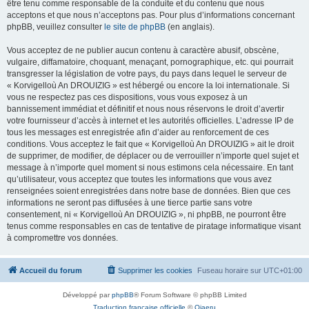
être tenu comme responsable de la conduite et du contenu que nous
acceptons et que nous n’acceptons pas. Pour plus d’informations concernant
phpBB, veuillez consulter
le site de phpBB
(en anglais).
Vous acceptez de ne publier aucun contenu à caractère abusif, obscène,
vulgaire, diffamatoire, choquant, menaçant, pornographique, etc. qui pourrait
transgresser la législation de votre pays, du pays dans lequel le serveur de
« Korvigelloù An DROUIZIG » est hébergé ou encore la loi internationale. Si
vous ne respectez pas ces dispositions, vous vous exposez à un
bannissement immédiat et définitif et nous nous réservons le droit d’avertir
votre fournisseur d’accès à internet et les autorités officielles. L’adresse IP de
tous les messages est enregistrée afin d’aider au renforcement de ces
conditions. Vous acceptez le fait que « Korvigelloù An DROUIZIG » ait le droit
de supprimer, de modifier, de déplacer ou de verrouiller n’importe quel sujet et
message à n’importe quel moment si nous estimons cela nécessaire. En tant
qu’utilisateur, vous acceptez que toutes les informations que vous avez
renseignées soient enregistrées dans notre base de données. Bien que ces
informations ne seront pas diffusées à une tierce partie sans votre
consentement, ni « Korvigelloù An DROUIZIG », ni phpBB, ne pourront être
tenus comme responsables en cas de tentative de piratage informatique visant
à compromettre vos données.
Accueil du forum
Supprimer les cookies
Fuseau horaire sur
UTC+01:00
Développé par
phpBB
® Forum Software © phpBB Limited
Traduction française officielle
©
Qiaeru