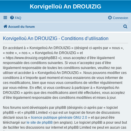
Korvigelloù An DROUIZIG
FAQ
Connexion
R
Accueil du forum
e
Korvigelloù An DROUIZIG - Conditions d’utilisation
c
h
En accédant à « Korvigelloù An DROUIZIG » (désigné ci-après par « nous »,
« notre », « nos », « Korvigelloù An DROUIZIG » et
e
« https://www.drouizig.org/phpBB3 »), vous acceptez d’être légalement
r
responsable des conditions suivantes. Si vous n’acceptez pas d’être
légalement responsable de toutes les conditions suivantes, veuillez ne pas
c
utiliser et accéder à « Korvigelloù An DROUIZIG ». Nous pouvons modifier ces
h
conditions à n’importe quel moment et nous essaierons de vous informer de
ces modifications, bien que nous vous conseillons de vérifier régulièrement
e
par vous-même. En effet, si vous continuez à participer à « Korvigelloù An
r
DROUIZIG » après que des modifications aient été effectuées, vous acceptez
d’être légalement responsable des conditions modifiées et mises à jour.
Nos forums sont développés par phpBB (désignés ci-après par « logiciel
phpBB » et « phpBB Limited ») qui est un logiciel de forum de discussions
déclaré sous la «
licence publique générale GNU 2.0
» et qui peut être
téléchargé sur
le site de phpBB
(en anglais). Le logiciel phpBB a pour seul but
de faciliter les discussions sur internet et phpBB Limited ne peut en aucun cas