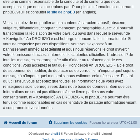
être tenu comme responsable de la conduite et du contenu que nous
acceptons et que nous n’acceptons pas. Pour plus d’informations concernant
phpBB, veuillez consulter
le site de phpBB
(en anglais).
Vous acceptez de ne publier aucun contenu à caractère abusif, obscène,
vulgaire, diffamatoire, choquant, menaçant, pornographique, etc. qui pourrait
transgresser la législation de votre pays, du pays dans lequel le serveur de
« Korvigelloù An DROUIZIG » est hébergé ou encore la loi internationale. Si
vous ne respectez pas ces dispositions, vous vous exposez à un
bannissement immédiat et définitif et nous nous réservons le droit d’avertir
votre fournisseur d’accès à internet et les autorités officielles. L’adresse IP de
tous les messages est enregistrée afin d’aider au renforcement de ces
conditions. Vous acceptez le fait que « Korvigelloù An DROUIZIG » ait le droit
de supprimer, de modifier, de déplacer ou de verrouiller n’importe quel sujet et
message à n’importe quel moment si nous estimons cela nécessaire. En tant
qu’utilisateur, vous acceptez que toutes les informations que vous avez
renseignées soient enregistrées dans notre base de données. Bien que ces
informations ne seront pas diffusées à une tierce partie sans votre
consentement, ni « Korvigelloù An DROUIZIG », ni phpBB, ne pourront être
tenus comme responsables en cas de tentative de piratage informatique visant
à compromettre vos données.
Accueil du forum
Supprimer les cookies
Fuseau horaire sur
UTC+01:00
Développé par
phpBB
® Forum Software © phpBB Limited
Traduction française officielle
©
Qiaeru