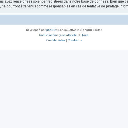
vous avez renseignées soient enregistrées dans notre base de données. Bien que ces
, ne pourront être tenus comme responsables en cas de tentative de piratage info
Développé par
phpBB
® Forum Software © phpBB Limited
Traduction française officielle
©
Qiaeru
Confidentialité
|
Conditions