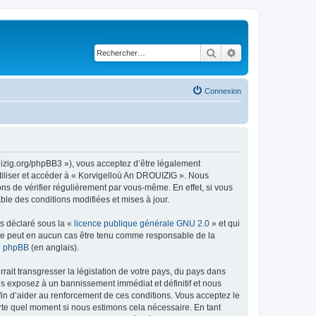
Rechercher
Recherche avancé
Connexion
uizig.org/phpBB3 »), vous acceptez d’être légalement
tiliser et accéder à « Korvigelloù An DROUIZIG ». Nous
s de vérifier régulièrement par vous-même. En effet, si vous
le des conditions modifiées et mises à jour.
ns déclaré sous la «
licence publique générale GNU 2.0
» et qui
ed ne peut en aucun cas être tenu comme responsable de la
de phpBB
(en anglais).
ait transgresser la législation de votre pays, du pays dans
us exposez à un bannissement immédiat et définitif et nous
 afin d’aider au renforcement de ces conditions. Vous acceptez le
orte quel moment si nous estimons cela nécessaire. En tant