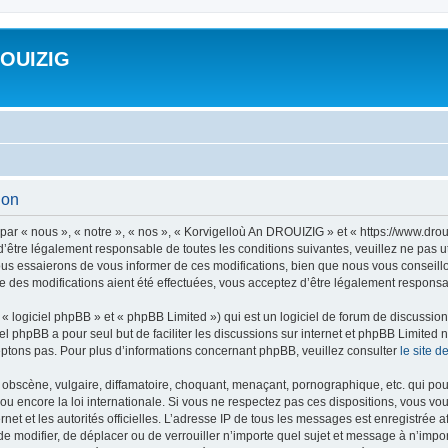
ROUIZIG
ion
ar « nous », « notre », « nos », « Korvigelloù An DROUIZIG » et « https://www.dro
’être légalement responsable de toutes les conditions suivantes, veuillez ne pas u
us essaierons de vous informer de ces modifications, bien que nous vous conseillon
 des modifications aient été effectuées, vous acceptez d’être légalement responsab
 logiciel phpBB » et « phpBB Limited ») qui est un logiciel de forum de discussio
iel phpBB a pour seul but de faciliter les discussions sur internet et phpBB Limit
ptons pas. Pour plus d’informations concernant phpBB, veuillez consulter
le site 
obscène, vulgaire, diffamatoire, choquant, menaçant, pornographique, etc. qui pourr
u encore la loi internationale. Si vous ne respectez pas ces dispositions, vous vo
ernet et les autorités officielles. L’adresse IP de tous les messages est enregistrée
 de modifier, de déplacer ou de verrouiller n’importe quel sujet et message à n’imp