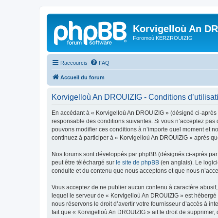
Korvigelloù An D
Foromoù KERZROUIZIG
Raccourcis
FAQ
Accueil du forum
Korvigelloù An DROUIZIG - Conditions d’utilisat
En accédant à « Korvigelloù An DROUIZIG » (désigné ci-après p
responsable des conditions suivantes. Si vous n’acceptez pas d
pouvons modifier ces conditions à n’importe quel moment et no
continuez à participer à « Korvigelloù An DROUIZIG » après que
Nos forums sont développés par phpBB (désignés ci-après par «
peut être téléchargé sur
le site de phpBB
(en anglais). Le logic
conduite et du contenu que nous acceptons et que nous n’acce
Vous acceptez de ne publier aucun contenu à caractère abusif, 
lequel le serveur de « Korvigelloù An DROUIZIG » est hébergé o
nous réservons le droit d’avertir votre fournisseur d’accès à int
fait que « Korvigelloù An DROUIZIG » ait le droit de supprimer,