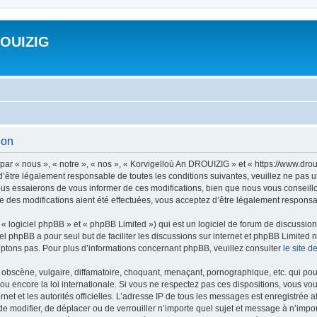
ROUIZIG
ion
ar « nous », « notre », « nos », « Korvigelloù An DROUIZIG » et « https://www.dro
’être légalement responsable de toutes les conditions suivantes, veuillez ne pas u
us essaierons de vous informer de ces modifications, bien que nous vous conseillon
 des modifications aient été effectuées, vous acceptez d’être légalement responsab
 logiciel phpBB » et « phpBB Limited ») qui est un logiciel de forum de discussio
iel phpBB a pour seul but de faciliter les discussions sur internet et phpBB Limit
ptons pas. Pour plus d’informations concernant phpBB, veuillez consulter
le site 
obscène, vulgaire, diffamatoire, choquant, menaçant, pornographique, etc. qui pourr
u encore la loi internationale. Si vous ne respectez pas ces dispositions, vous vo
ernet et les autorités officielles. L’adresse IP de tous les messages est enregistrée
 de modifier, de déplacer ou de verrouiller n’importe quel sujet et message à n’imp