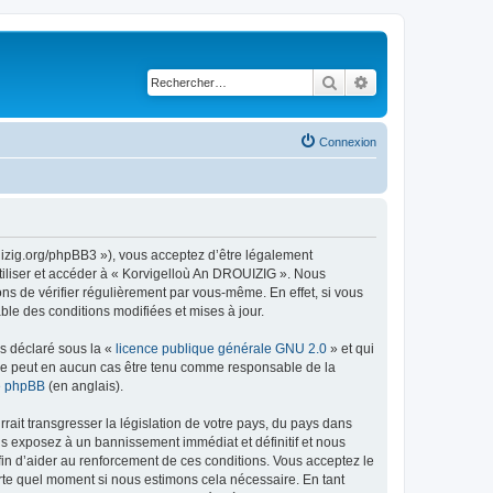
Rechercher
Recherche avancé
Connexion
uizig.org/phpBB3 »), vous acceptez d’être légalement
tiliser et accéder à « Korvigelloù An DROUIZIG ». Nous
s de vérifier régulièrement par vous-même. En effet, si vous
le des conditions modifiées et mises à jour.
ns déclaré sous la «
licence publique générale GNU 2.0
» et qui
ed ne peut en aucun cas être tenu comme responsable de la
de phpBB
(en anglais).
ait transgresser la législation de votre pays, du pays dans
us exposez à un bannissement immédiat et définitif et nous
 afin d’aider au renforcement de ces conditions. Vous acceptez le
orte quel moment si nous estimons cela nécessaire. En tant