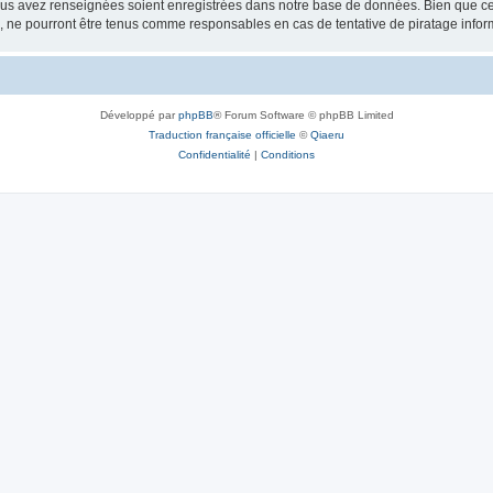
vous avez renseignées soient enregistrées dans notre base de données. Bien que ces
, ne pourront être tenus comme responsables en cas de tentative de piratage info
Développé par
phpBB
® Forum Software © phpBB Limited
Traduction française officielle
©
Qiaeru
Confidentialité
|
Conditions