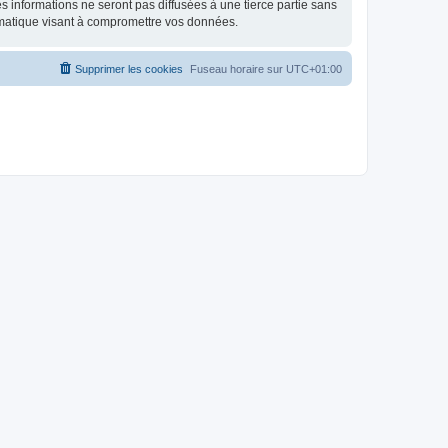
 informations ne seront pas diffusées à une tierce partie sans
rmatique visant à compromettre vos données.
Supprimer les cookies
Fuseau horaire sur
UTC+01:00