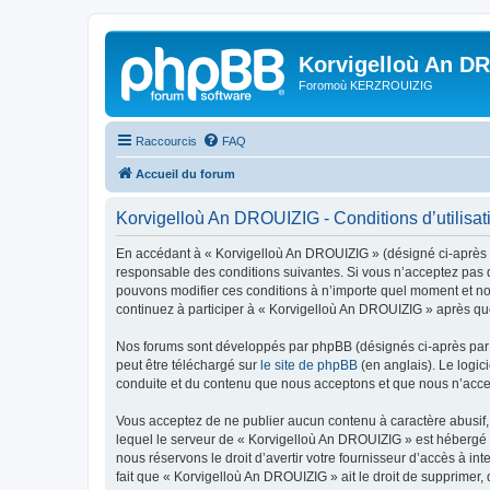
Korvigelloù An D
Foromoù KERZROUIZIG
Raccourcis
FAQ
Accueil du forum
Korvigelloù An DROUIZIG - Conditions d’utilisat
En accédant à « Korvigelloù An DROUIZIG » (désigné ci-après p
responsable des conditions suivantes. Si vous n’acceptez pas d
pouvons modifier ces conditions à n’importe quel moment et no
continuez à participer à « Korvigelloù An DROUIZIG » après que
Nos forums sont développés par phpBB (désignés ci-après par «
peut être téléchargé sur
le site de phpBB
(en anglais). Le logic
conduite et du contenu que nous acceptons et que nous n’acce
Vous acceptez de ne publier aucun contenu à caractère abusif, 
lequel le serveur de « Korvigelloù An DROUIZIG » est hébergé o
nous réservons le droit d’avertir votre fournisseur d’accès à int
fait que « Korvigelloù An DROUIZIG » ait le droit de supprimer,