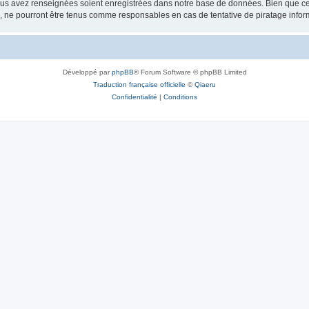
vous avez renseignées soient enregistrées dans notre base de données. Bien que ces
, ne pourront être tenus comme responsables en cas de tentative de piratage info
Développé par
phpBB
® Forum Software © phpBB Limited
Traduction française officielle
©
Qiaeru
Confidentialité
|
Conditions