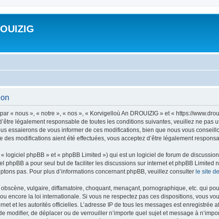
ROUIZIG
ion
ar « nous », « notre », « nos », « Korvigelloù An DROUIZIG » et « https://www.dro
’être légalement responsable de toutes les conditions suivantes, veuillez ne pas u
us essaierons de vous informer de ces modifications, bien que nous vous conseillon
 des modifications aient été effectuées, vous acceptez d’être légalement responsab
 logiciel phpBB » et « phpBB Limited ») qui est un logiciel de forum de discussio
iel phpBB a pour seul but de faciliter les discussions sur internet et phpBB Limit
ptons pas. Pour plus d’informations concernant phpBB, veuillez consulter
le site 
obscène, vulgaire, diffamatoire, choquant, menaçant, pornographique, etc. qui pourr
u encore la loi internationale. Si vous ne respectez pas ces dispositions, vous vo
ernet et les autorités officielles. L’adresse IP de tous les messages est enregistrée
 de modifier, de déplacer ou de verrouiller n’importe quel sujet et message à n’imp