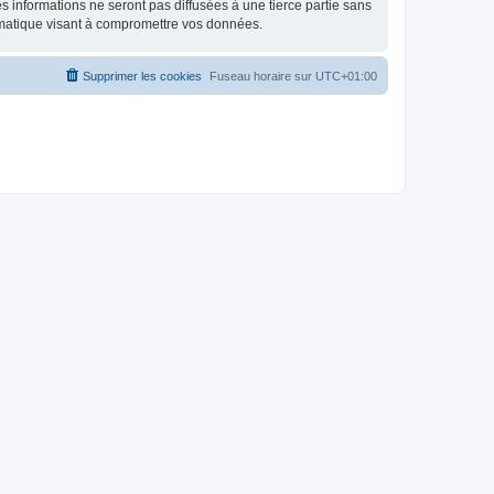
 informations ne seront pas diffusées à une tierce partie sans
rmatique visant à compromettre vos données.
Supprimer les cookies
Fuseau horaire sur
UTC+01:00