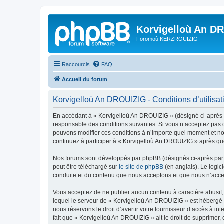
Korvigelloù An D
Foromoù KERZROUIZIG
Raccourcis
FAQ
Accueil du forum
Korvigelloù An DROUIZIG - Conditions d’utilisat
En accédant à « Korvigelloù An DROUIZIG » (désigné ci-après p
responsable des conditions suivantes. Si vous n’acceptez pas d
pouvons modifier ces conditions à n’importe quel moment et no
continuez à participer à « Korvigelloù An DROUIZIG » après que
Nos forums sont développés par phpBB (désignés ci-après par «
peut être téléchargé sur
le site de phpBB
(en anglais). Le logic
conduite et du contenu que nous acceptons et que nous n’acce
Vous acceptez de ne publier aucun contenu à caractère abusif, 
lequel le serveur de « Korvigelloù An DROUIZIG » est hébergé o
nous réservons le droit d’avertir votre fournisseur d’accès à int
fait que « Korvigelloù An DROUIZIG » ait le droit de supprimer,