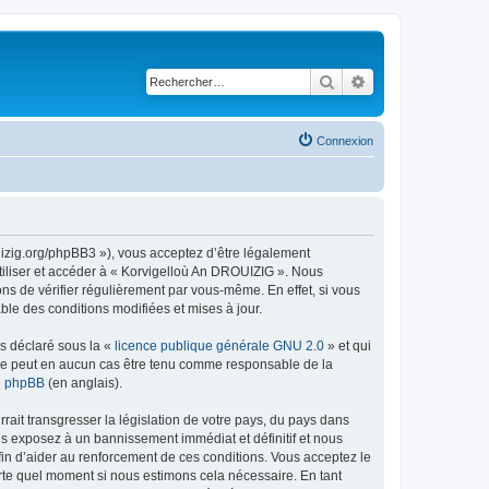
Rechercher
Recherche avancé
Connexion
uizig.org/phpBB3 »), vous acceptez d’être légalement
tiliser et accéder à « Korvigelloù An DROUIZIG ». Nous
s de vérifier régulièrement par vous-même. En effet, si vous
le des conditions modifiées et mises à jour.
ns déclaré sous la «
licence publique générale GNU 2.0
» et qui
ed ne peut en aucun cas être tenu comme responsable de la
de phpBB
(en anglais).
ait transgresser la législation de votre pays, du pays dans
us exposez à un bannissement immédiat et définitif et nous
 afin d’aider au renforcement de ces conditions. Vous acceptez le
orte quel moment si nous estimons cela nécessaire. En tant