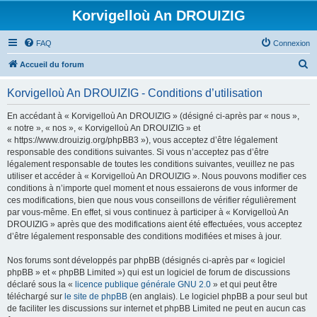
Korvigelloù An DROUIZIG
FAQ
Connexion
R
Accueil du forum
e
Korvigelloù An DROUIZIG - Conditions d’utilisation
c
h
En accédant à « Korvigelloù An DROUIZIG » (désigné ci-après par « nous »,
« notre », « nos », « Korvigelloù An DROUIZIG » et
e
« https://www.drouizig.org/phpBB3 »), vous acceptez d’être légalement
r
responsable des conditions suivantes. Si vous n’acceptez pas d’être
légalement responsable de toutes les conditions suivantes, veuillez ne pas
c
utiliser et accéder à « Korvigelloù An DROUIZIG ». Nous pouvons modifier ces
h
conditions à n’importe quel moment et nous essaierons de vous informer de
ces modifications, bien que nous vous conseillons de vérifier régulièrement
e
par vous-même. En effet, si vous continuez à participer à « Korvigelloù An
r
DROUIZIG » après que des modifications aient été effectuées, vous acceptez
d’être légalement responsable des conditions modifiées et mises à jour.
Nos forums sont développés par phpBB (désignés ci-après par « logiciel
phpBB » et « phpBB Limited ») qui est un logiciel de forum de discussions
déclaré sous la «
licence publique générale GNU 2.0
» et qui peut être
téléchargé sur
le site de phpBB
(en anglais). Le logiciel phpBB a pour seul but
de faciliter les discussions sur internet et phpBB Limited ne peut en aucun cas