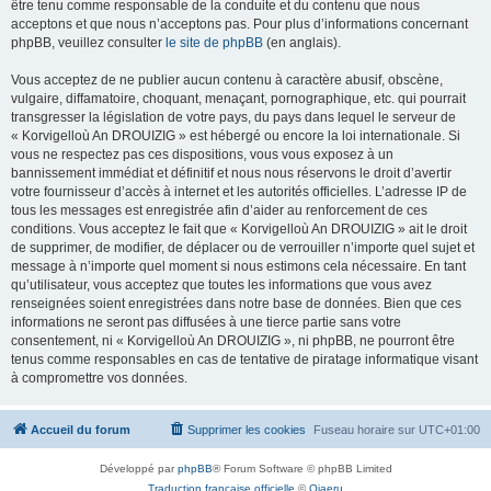
être tenu comme responsable de la conduite et du contenu que nous
acceptons et que nous n’acceptons pas. Pour plus d’informations concernant
phpBB, veuillez consulter
le site de phpBB
(en anglais).
Vous acceptez de ne publier aucun contenu à caractère abusif, obscène,
vulgaire, diffamatoire, choquant, menaçant, pornographique, etc. qui pourrait
transgresser la législation de votre pays, du pays dans lequel le serveur de
« Korvigelloù An DROUIZIG » est hébergé ou encore la loi internationale. Si
vous ne respectez pas ces dispositions, vous vous exposez à un
bannissement immédiat et définitif et nous nous réservons le droit d’avertir
votre fournisseur d’accès à internet et les autorités officielles. L’adresse IP de
tous les messages est enregistrée afin d’aider au renforcement de ces
conditions. Vous acceptez le fait que « Korvigelloù An DROUIZIG » ait le droit
de supprimer, de modifier, de déplacer ou de verrouiller n’importe quel sujet et
message à n’importe quel moment si nous estimons cela nécessaire. En tant
qu’utilisateur, vous acceptez que toutes les informations que vous avez
renseignées soient enregistrées dans notre base de données. Bien que ces
informations ne seront pas diffusées à une tierce partie sans votre
consentement, ni « Korvigelloù An DROUIZIG », ni phpBB, ne pourront être
tenus comme responsables en cas de tentative de piratage informatique visant
à compromettre vos données.
Accueil du forum
Supprimer les cookies
Fuseau horaire sur
UTC+01:00
Développé par
phpBB
® Forum Software © phpBB Limited
Traduction française officielle
©
Qiaeru