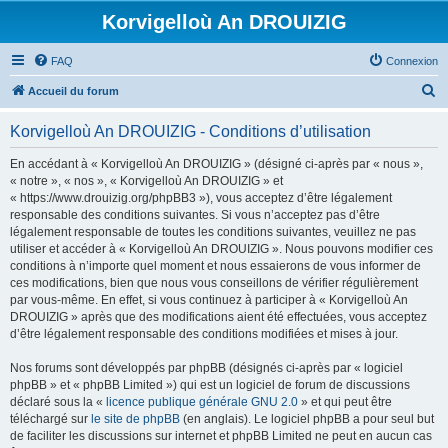
Korvigelloù An DROUIZIG
FAQ
Connexion
R
Accueil du forum
e
Korvigelloù An DROUIZIG - Conditions d’utilisation
c
h
En accédant à « Korvigelloù An DROUIZIG » (désigné ci-après par « nous »,
« notre », « nos », « Korvigelloù An DROUIZIG » et
e
« https://www.drouizig.org/phpBB3 »), vous acceptez d’être légalement
r
responsable des conditions suivantes. Si vous n’acceptez pas d’être
légalement responsable de toutes les conditions suivantes, veuillez ne pas
c
utiliser et accéder à « Korvigelloù An DROUIZIG ». Nous pouvons modifier ces
h
conditions à n’importe quel moment et nous essaierons de vous informer de
ces modifications, bien que nous vous conseillons de vérifier régulièrement
e
par vous-même. En effet, si vous continuez à participer à « Korvigelloù An
r
DROUIZIG » après que des modifications aient été effectuées, vous acceptez
d’être légalement responsable des conditions modifiées et mises à jour.
Nos forums sont développés par phpBB (désignés ci-après par « logiciel
phpBB » et « phpBB Limited ») qui est un logiciel de forum de discussions
déclaré sous la «
licence publique générale GNU 2.0
» et qui peut être
téléchargé sur
le site de phpBB
(en anglais). Le logiciel phpBB a pour seul but
de faciliter les discussions sur internet et phpBB Limited ne peut en aucun cas