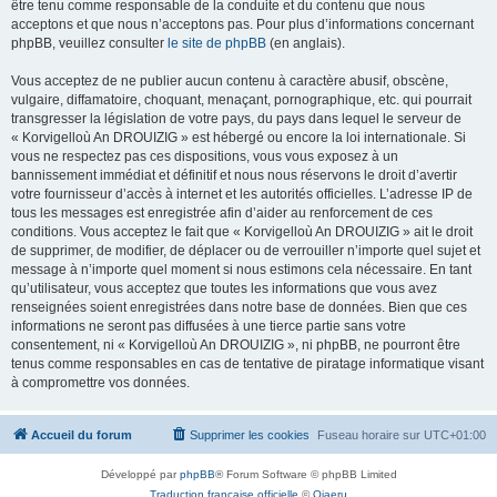
être tenu comme responsable de la conduite et du contenu que nous
acceptons et que nous n’acceptons pas. Pour plus d’informations concernant
phpBB, veuillez consulter
le site de phpBB
(en anglais).
Vous acceptez de ne publier aucun contenu à caractère abusif, obscène,
vulgaire, diffamatoire, choquant, menaçant, pornographique, etc. qui pourrait
transgresser la législation de votre pays, du pays dans lequel le serveur de
« Korvigelloù An DROUIZIG » est hébergé ou encore la loi internationale. Si
vous ne respectez pas ces dispositions, vous vous exposez à un
bannissement immédiat et définitif et nous nous réservons le droit d’avertir
votre fournisseur d’accès à internet et les autorités officielles. L’adresse IP de
tous les messages est enregistrée afin d’aider au renforcement de ces
conditions. Vous acceptez le fait que « Korvigelloù An DROUIZIG » ait le droit
de supprimer, de modifier, de déplacer ou de verrouiller n’importe quel sujet et
message à n’importe quel moment si nous estimons cela nécessaire. En tant
qu’utilisateur, vous acceptez que toutes les informations que vous avez
renseignées soient enregistrées dans notre base de données. Bien que ces
informations ne seront pas diffusées à une tierce partie sans votre
consentement, ni « Korvigelloù An DROUIZIG », ni phpBB, ne pourront être
tenus comme responsables en cas de tentative de piratage informatique visant
à compromettre vos données.
Accueil du forum
Supprimer les cookies
Fuseau horaire sur
UTC+01:00
Développé par
phpBB
® Forum Software © phpBB Limited
Traduction française officielle
©
Qiaeru