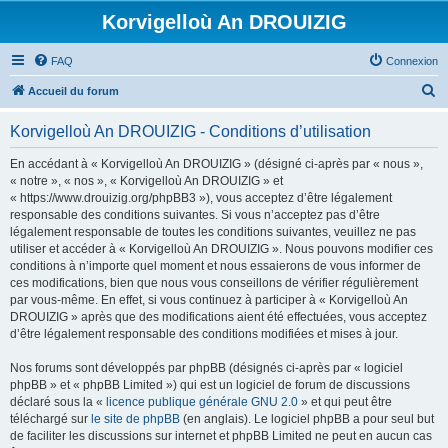
Korvigelloù An DROUIZIG
FAQ
Connexion
R
Accueil du forum
e
Korvigelloù An DROUIZIG - Conditions d’utilisation
c
h
En accédant à « Korvigelloù An DROUIZIG » (désigné ci-après par « nous »,
« notre », « nos », « Korvigelloù An DROUIZIG » et
e
« https://www.drouizig.org/phpBB3 »), vous acceptez d’être légalement
r
responsable des conditions suivantes. Si vous n’acceptez pas d’être
légalement responsable de toutes les conditions suivantes, veuillez ne pas
c
utiliser et accéder à « Korvigelloù An DROUIZIG ». Nous pouvons modifier ces
h
conditions à n’importe quel moment et nous essaierons de vous informer de
ces modifications, bien que nous vous conseillons de vérifier régulièrement
e
par vous-même. En effet, si vous continuez à participer à « Korvigelloù An
r
DROUIZIG » après que des modifications aient été effectuées, vous acceptez
d’être légalement responsable des conditions modifiées et mises à jour.
Nos forums sont développés par phpBB (désignés ci-après par « logiciel
phpBB » et « phpBB Limited ») qui est un logiciel de forum de discussions
déclaré sous la «
licence publique générale GNU 2.0
» et qui peut être
téléchargé sur
le site de phpBB
(en anglais). Le logiciel phpBB a pour seul but
de faciliter les discussions sur internet et phpBB Limited ne peut en aucun cas