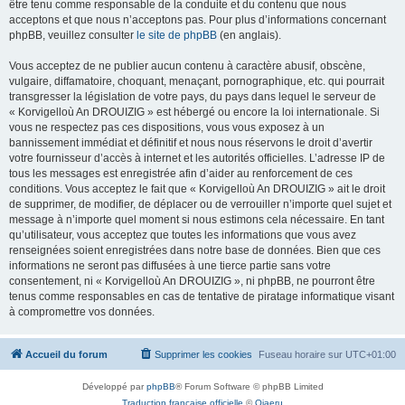
être tenu comme responsable de la conduite et du contenu que nous
acceptons et que nous n’acceptons pas. Pour plus d’informations concernant
phpBB, veuillez consulter
le site de phpBB
(en anglais).
Vous acceptez de ne publier aucun contenu à caractère abusif, obscène,
vulgaire, diffamatoire, choquant, menaçant, pornographique, etc. qui pourrait
transgresser la législation de votre pays, du pays dans lequel le serveur de
« Korvigelloù An DROUIZIG » est hébergé ou encore la loi internationale. Si
vous ne respectez pas ces dispositions, vous vous exposez à un
bannissement immédiat et définitif et nous nous réservons le droit d’avertir
votre fournisseur d’accès à internet et les autorités officielles. L’adresse IP de
tous les messages est enregistrée afin d’aider au renforcement de ces
conditions. Vous acceptez le fait que « Korvigelloù An DROUIZIG » ait le droit
de supprimer, de modifier, de déplacer ou de verrouiller n’importe quel sujet et
message à n’importe quel moment si nous estimons cela nécessaire. En tant
qu’utilisateur, vous acceptez que toutes les informations que vous avez
renseignées soient enregistrées dans notre base de données. Bien que ces
informations ne seront pas diffusées à une tierce partie sans votre
consentement, ni « Korvigelloù An DROUIZIG », ni phpBB, ne pourront être
tenus comme responsables en cas de tentative de piratage informatique visant
à compromettre vos données.
Accueil du forum
Supprimer les cookies
Fuseau horaire sur
UTC+01:00
Développé par
phpBB
® Forum Software © phpBB Limited
Traduction française officielle
©
Qiaeru