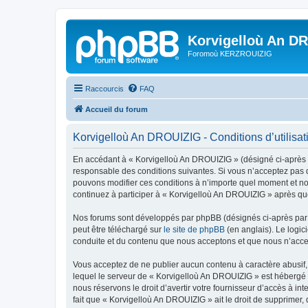
Korvigelloù An D
Foromoù KERZROUIZIG
Raccourcis
FAQ
Accueil du forum
Korvigelloù An DROUIZIG - Conditions d’utilisat
En accédant à « Korvigelloù An DROUIZIG » (désigné ci-après p
responsable des conditions suivantes. Si vous n’acceptez pas d
pouvons modifier ces conditions à n’importe quel moment et no
continuez à participer à « Korvigelloù An DROUIZIG » après que
Nos forums sont développés par phpBB (désignés ci-après par «
peut être téléchargé sur
le site de phpBB
(en anglais). Le logic
conduite et du contenu que nous acceptons et que nous n’acce
Vous acceptez de ne publier aucun contenu à caractère abusif, 
lequel le serveur de « Korvigelloù An DROUIZIG » est hébergé o
nous réservons le droit d’avertir votre fournisseur d’accès à int
fait que « Korvigelloù An DROUIZIG » ait le droit de supprimer,