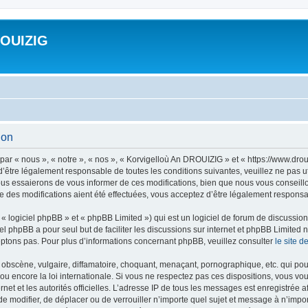
ROUIZIG
ion
ar « nous », « notre », « nos », « Korvigelloù An DROUIZIG » et « https://www.dro
’être légalement responsable de toutes les conditions suivantes, veuillez ne pas u
us essaierons de vous informer de ces modifications, bien que nous vous conseillon
 des modifications aient été effectuées, vous acceptez d’être légalement responsab
 logiciel phpBB » et « phpBB Limited ») qui est un logiciel de forum de discussio
iel phpBB a pour seul but de faciliter les discussions sur internet et phpBB Limit
ptons pas. Pour plus d’informations concernant phpBB, veuillez consulter
le site 
obscène, vulgaire, diffamatoire, choquant, menaçant, pornographique, etc. qui pourr
u encore la loi internationale. Si vous ne respectez pas ces dispositions, vous vo
ernet et les autorités officielles. L’adresse IP de tous les messages est enregistrée
 de modifier, de déplacer ou de verrouiller n’importe quel sujet et message à n’imp