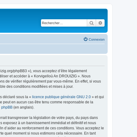
Rechercher
Recherche avancé
Connexion
uizig.org/phpBB3 »), vous acceptez d’être légalement
tiliser et accéder à « Korvigelloù An DROUIZIG ». Nous
s de vérifier régulièrement par vous-même. En effet, si vous
le des conditions modifiées et mises à jour.
ns déclaré sous la «
licence publique générale GNU 2.0
» et qui
ed ne peut en aucun cas être tenu comme responsable de la
de phpBB
(en anglais).
ait transgresser la législation de votre pays, du pays dans
us exposez à un bannissement immédiat et définitif et nous
 afin d’aider au renforcement de ces conditions. Vous acceptez le
orte quel moment si nous estimons cela nécessaire. En tant