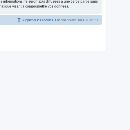
 informations ne seront pas diffusées à une tierce partie sans
rmatique visant à compromettre vos données.
Supprimer les cookies
Fuseau horaire sur
UTC+01:00