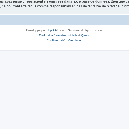
vous avez renseignées soient enregistrées dans notre base de données. Bien que ces
, ne pourront être tenus comme responsables en cas de tentative de piratage info
Développé par
phpBB
® Forum Software © phpBB Limited
Traduction française officielle
©
Qiaeru
Confidentialité
|
Conditions