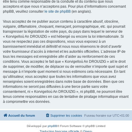
être tenu comme responsable de la conduite et du contenu que nous
acceptons et que nous n’acceptons pas. Pour plus d’informations concernant
phpBB, veuillez consulter
le site de phpBB
(en anglais).
Vous acceptez de ne publier aucun contenu à caractère abusif, obscène,
vulgaire, diffamatoire, choquant, menaçant, pornographique, etc. qui pourrait
transgresser la législation de votre pays, du pays dans lequel le serveur de
« Korvigelloù An DROUIZIG » est hébergé ou encore la loi internationale. Si
vous ne respectez pas ces dispositions, vous vous exposez à un
bannissement immédiat et définitif et nous nous réservons le droit d’avertir
votre fournisseur d’accès à internet et les autorités officielles. L’adresse IP de
tous les messages est enregistrée afin d’aider au renforcement de ces
conditions. Vous acceptez le fait que « Korvigelloù An DROUIZIG » ait le droit
de supprimer, de modifier, de déplacer ou de verrouiller n’importe quel sujet et
message à n’importe quel moment si nous estimons cela nécessaire. En tant
qu’utilisateur, vous acceptez que toutes les informations que vous avez
renseignées soient enregistrées dans notre base de données. Bien que ces
informations ne seront pas diffusées à une tierce partie sans votre
consentement, ni « Korvigelloù An DROUIZIG », ni phpBB, ne pourront être
tenus comme responsables en cas de tentative de piratage informatique visant
à compromettre vos données.
Accueil du forum
Supprimer les cookies
Fuseau horaire sur
UTC+01:00
Développé par
phpBB
® Forum Software © phpBB Limited
Traduction française officielle
©
Qiaeru