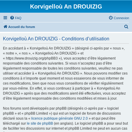
Korvigelloù An DROUIZIG
FAQ
Connexion
R
Accueil du forum
e
Korvigelloù An DROUIZIG - Conditions d’utilisation
c
h
En accédant à « Korvigelloù An DROUIZIG » (désigné ci-après par « nous »,
« notre », « nos », « Korvigelloù An DROUIZIG » et
e
« https://www.drouizig.org/phpBB3 »), vous acceptez d’être légalement
r
responsable des conditions suivantes. Si vous n’acceptez pas d’être
légalement responsable de toutes les conditions suivantes, veuillez ne pas
c
utiliser et accéder à « Korvigelloù An DROUIZIG ». Nous pouvons modifier ces
h
conditions à n’importe quel moment et nous essaierons de vous informer de
ces modifications, bien que nous vous conseillons de vérifier régulièrement
e
par vous-même. En effet, si vous continuez à participer à « Korvigelloù An
r
DROUIZIG » après que des modifications aient été effectuées, vous acceptez
d’être légalement responsable des conditions modifiées et mises à jour.
Nos forums sont développés par phpBB (désignés ci-après par « logiciel
phpBB » et « phpBB Limited ») qui est un logiciel de forum de discussions
déclaré sous la «
licence publique générale GNU 2.0
» et qui peut être
téléchargé sur
le site de phpBB
(en anglais). Le logiciel phpBB a pour seul but
de faciliter les discussions sur internet et phpBB Limited ne peut en aucun cas