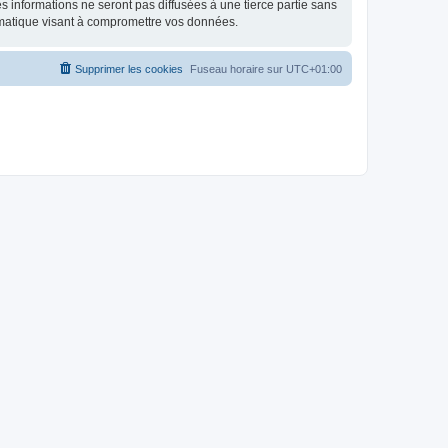
 informations ne seront pas diffusées à une tierce partie sans
rmatique visant à compromettre vos données.
Supprimer les cookies
Fuseau horaire sur
UTC+01:00