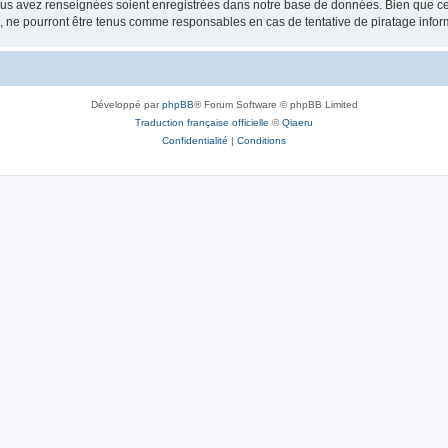
vous avez renseignées soient enregistrées dans notre base de données. Bien que ces
, ne pourront être tenus comme responsables en cas de tentative de piratage info
Développé par
phpBB
® Forum Software © phpBB Limited
Traduction française officielle
©
Qiaeru
Confidentialité
|
Conditions