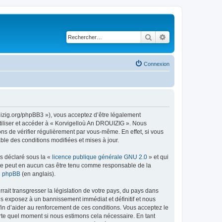
Rechercher
Recherche avancé
Connexion
uizig.org/phpBB3 »), vous acceptez d’être légalement
tiliser et accéder à « Korvigelloù An DROUIZIG ». Nous
s de vérifier régulièrement par vous-même. En effet, si vous
le des conditions modifiées et mises à jour.
ns déclaré sous la «
licence publique générale GNU 2.0
» et qui
ed ne peut en aucun cas être tenu comme responsable de la
de phpBB
(en anglais).
ait transgresser la législation de votre pays, du pays dans
us exposez à un bannissement immédiat et définitif et nous
 afin d’aider au renforcement de ces conditions. Vous acceptez le
orte quel moment si nous estimons cela nécessaire. En tant