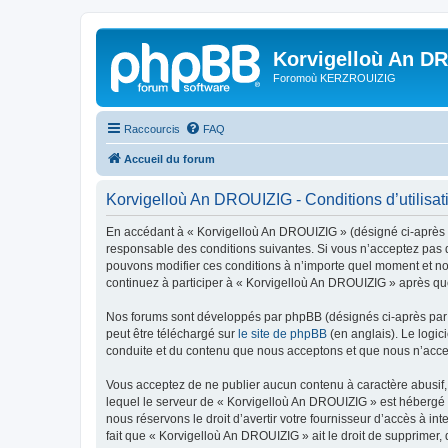
Korvigelloù An D
Foromoù KERZROUIZIG
Raccourcis
FAQ
Accueil du forum
Korvigelloù An DROUIZIG - Conditions d’utilisat
En accédant à « Korvigelloù An DROUIZIG » (désigné ci-après p
responsable des conditions suivantes. Si vous n’acceptez pas d
pouvons modifier ces conditions à n’importe quel moment et no
continuez à participer à « Korvigelloù An DROUIZIG » après que
Nos forums sont développés par phpBB (désignés ci-après par «
peut être téléchargé sur
le site de phpBB
(en anglais). Le logic
conduite et du contenu que nous acceptons et que nous n’acce
Vous acceptez de ne publier aucun contenu à caractère abusif, 
lequel le serveur de « Korvigelloù An DROUIZIG » est hébergé o
nous réservons le droit d’avertir votre fournisseur d’accès à int
fait que « Korvigelloù An DROUIZIG » ait le droit de supprimer,