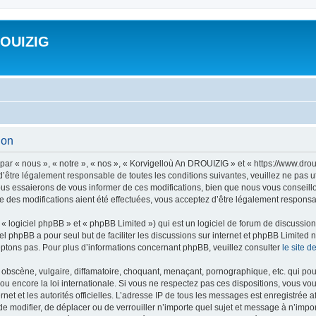
ROUIZIG
ion
ar « nous », « notre », « nos », « Korvigelloù An DROUIZIG » et « https://www.dro
’être légalement responsable de toutes les conditions suivantes, veuillez ne pas u
us essaierons de vous informer de ces modifications, bien que nous vous conseillon
 des modifications aient été effectuées, vous acceptez d’être légalement responsab
 logiciel phpBB » et « phpBB Limited ») qui est un logiciel de forum de discussio
iel phpBB a pour seul but de faciliter les discussions sur internet et phpBB Limit
ptons pas. Pour plus d’informations concernant phpBB, veuillez consulter
le site 
obscène, vulgaire, diffamatoire, choquant, menaçant, pornographique, etc. qui pourr
u encore la loi internationale. Si vous ne respectez pas ces dispositions, vous vo
ernet et les autorités officielles. L’adresse IP de tous les messages est enregistrée
 de modifier, de déplacer ou de verrouiller n’importe quel sujet et message à n’imp