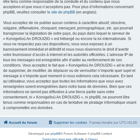
être tenu comme responsable de la conduite et du contenu que nous
acceptons et que nous n’acceptons pas. Pour plus d’informations concernant
phpBB, veuillez consulter
le site de phpBB
(en anglais).
Vous acceptez de ne publier aucun contenu à caractère abusif, obscène,
vulgaire, diffamatoire, choquant, menaçant, pornographique, etc. qui pourrait
transgresser la législation de votre pays, du pays dans lequel le serveur de
« Korvigelloù An DROUIZIG » est hébergé ou encore la loi internationale. Si
vous ne respectez pas ces dispositions, vous vous exposez à un
bannissement immédiat et définitif et nous nous réservons le droit d’avertir
votre fournisseur d’accès à internet et les autorités officielles. L’adresse IP de
tous les messages est enregistrée afin d’aider au renforcement de ces
conditions. Vous acceptez le fait que « Korvigelloù An DROUIZIG » ait le droit
de supprimer, de modifier, de déplacer ou de verrouiller n’importe quel sujet et
message à n’importe quel moment si nous estimons cela nécessaire. En tant
qu’utilisateur, vous acceptez que toutes les informations que vous avez
renseignées soient enregistrées dans notre base de données. Bien que ces
informations ne seront pas diffusées à une tierce partie sans votre
consentement, ni « Korvigelloù An DROUIZIG », ni phpBB, ne pourront être
tenus comme responsables en cas de tentative de piratage informatique visant
à compromettre vos données.
Accueil du forum
Supprimer les cookies
Fuseau horaire sur
UTC+01:00
Développé par
phpBB
® Forum Software © phpBB Limited
Traduction française officielle
©
Qiaeru