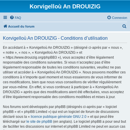
Korvigelloù An DROUIZIG
FAQ
Connexion
R
Accueil du forum
e
Korvigelloù An DROUIZIG - Conditions d’utilisation
c
h
En accédant à « Korvigelloù An DROUIZIG » (désigné ci-après par « nous »,
« notre », « nos », « Korvigelloù An DROUIZIG » et
e
« https://www.drouizig.org/phpBB3 »), vous acceptez d’être légalement
r
responsable des conditions suivantes. Si vous n’acceptez pas d’être
légalement responsable de toutes les conditions suivantes, veuillez ne pas
c
utiliser et accéder à « Korvigelloù An DROUIZIG ». Nous pouvons modifier ces
h
conditions à n’importe quel moment et nous essaierons de vous informer de
ces modifications, bien que nous vous conseillons de vérifier régulièrement
e
par vous-même. En effet, si vous continuez à participer à « Korvigelloù An
r
DROUIZIG » après que des modifications aient été effectuées, vous acceptez
d’être légalement responsable des conditions modifiées et mises à jour.
Nos forums sont développés par phpBB (désignés ci-après par « logiciel
phpBB » et « phpBB Limited ») qui est un logiciel de forum de discussions
déclaré sous la «
licence publique générale GNU 2.0
» et qui peut être
téléchargé sur
le site de phpBB
(en anglais). Le logiciel phpBB a pour seul but
de faciliter les discussions sur internet et phpBB Limited ne peut en aucun cas