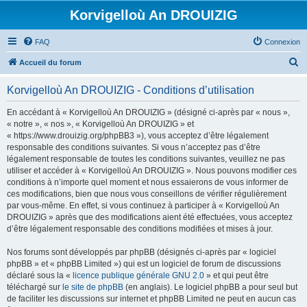
Korvigelloù An DROUIZIG
FAQ
Connexion
R
Accueil du forum
e
Korvigelloù An DROUIZIG - Conditions d’utilisation
c
h
En accédant à « Korvigelloù An DROUIZIG » (désigné ci-après par « nous »,
« notre », « nos », « Korvigelloù An DROUIZIG » et
e
« https://www.drouizig.org/phpBB3 »), vous acceptez d’être légalement
r
responsable des conditions suivantes. Si vous n’acceptez pas d’être
légalement responsable de toutes les conditions suivantes, veuillez ne pas
c
utiliser et accéder à « Korvigelloù An DROUIZIG ». Nous pouvons modifier ces
h
conditions à n’importe quel moment et nous essaierons de vous informer de
ces modifications, bien que nous vous conseillons de vérifier régulièrement
e
par vous-même. En effet, si vous continuez à participer à « Korvigelloù An
r
DROUIZIG » après que des modifications aient été effectuées, vous acceptez
d’être légalement responsable des conditions modifiées et mises à jour.
Nos forums sont développés par phpBB (désignés ci-après par « logiciel
phpBB » et « phpBB Limited ») qui est un logiciel de forum de discussions
déclaré sous la «
licence publique générale GNU 2.0
» et qui peut être
téléchargé sur
le site de phpBB
(en anglais). Le logiciel phpBB a pour seul but
de faciliter les discussions sur internet et phpBB Limited ne peut en aucun cas