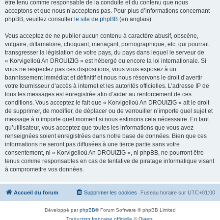
être tenu comme responsable de la conduite et du contenu que nous
acceptons et que nous n’acceptons pas. Pour plus d’informations concernant
phpBB, veuillez consulter
le site de phpBB
(en anglais).
Vous acceptez de ne publier aucun contenu à caractère abusif, obscène,
vulgaire, diffamatoire, choquant, menaçant, pornographique, etc. qui pourrait
transgresser la législation de votre pays, du pays dans lequel le serveur de
« Korvigelloù An DROUIZIG » est hébergé ou encore la loi internationale. Si
vous ne respectez pas ces dispositions, vous vous exposez à un
bannissement immédiat et définitif et nous nous réservons le droit d’avertir
votre fournisseur d’accès à internet et les autorités officielles. L’adresse IP de
tous les messages est enregistrée afin d’aider au renforcement de ces
conditions. Vous acceptez le fait que « Korvigelloù An DROUIZIG » ait le droit
de supprimer, de modifier, de déplacer ou de verrouiller n’importe quel sujet et
message à n’importe quel moment si nous estimons cela nécessaire. En tant
qu’utilisateur, vous acceptez que toutes les informations que vous avez
renseignées soient enregistrées dans notre base de données. Bien que ces
informations ne seront pas diffusées à une tierce partie sans votre
consentement, ni « Korvigelloù An DROUIZIG », ni phpBB, ne pourront être
tenus comme responsables en cas de tentative de piratage informatique visant
à compromettre vos données.
Accueil du forum
Supprimer les cookies
Fuseau horaire sur
UTC+01:00
Développé par
phpBB
® Forum Software © phpBB Limited
Traduction française officielle
©
Qiaeru