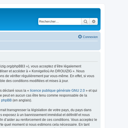
Rechercher
Recherche avancé
Connexion
uizig.org/phpBB3 »), vous acceptez d’être légalement
tiliser et accéder à « Korvigelloù An DROUIZIG ». Nous
s de vérifier régulièrement par vous-même. En effet, si vous
le des conditions modifiées et mises à jour.
ns déclaré sous la «
licence publique générale GNU 2.0
» et qui
ed ne peut en aucun cas être tenu comme responsable de la
de phpBB
(en anglais).
ait transgresser la législation de votre pays, du pays dans
us exposez à un bannissement immédiat et définitif et nous
 afin d’aider au renforcement de ces conditions. Vous acceptez le
orte quel moment si nous estimons cela nécessaire. En tant