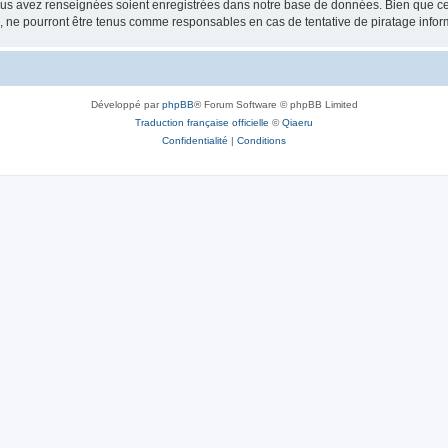
vous avez renseignées soient enregistrées dans notre base de données. Bien que ces
, ne pourront être tenus comme responsables en cas de tentative de piratage info
Développé par
phpBB
® Forum Software © phpBB Limited
Traduction française officielle
©
Qiaeru
Confidentialité
|
Conditions