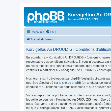
Korvigelloù An D
Foromoù KERZROUIZIG
Raccourcis
FAQ
Accueil du forum
Korvigelloù An DROUIZIG - Conditions d’utilisat
En accédant à « Korvigelloù An DROUIZIG » (désigné ci-après p
responsable des conditions suivantes. Si vous n’acceptez pas d
pouvons modifier ces conditions à n’importe quel moment et no
continuez à participer à « Korvigelloù An DROUIZIG » après que
Nos forums sont développés par phpBB (désignés ci-après par «
peut être téléchargé sur
le site de phpBB
(en anglais). Le logic
conduite et du contenu que nous acceptons et que nous n’acce
Vous acceptez de ne publier aucun contenu à caractère abusif, 
lequel le serveur de « Korvigelloù An DROUIZIG » est hébergé o
nous réservons le droit d’avertir votre fournisseur d’accès à int
fait que « Korvigelloù An DROUIZIG » ait le droit de supprimer,