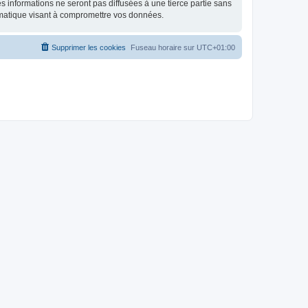
 informations ne seront pas diffusées à une tierce partie sans
rmatique visant à compromettre vos données.
Supprimer les cookies
Fuseau horaire sur
UTC+01:00