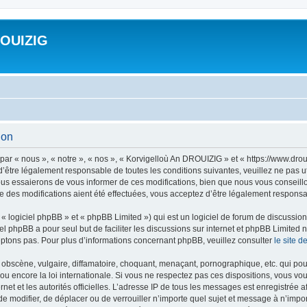
ROUIZIG
ion
ar « nous », « notre », « nos », « Korvigelloù An DROUIZIG » et « https://www.dro
’être légalement responsable de toutes les conditions suivantes, veuillez ne pas u
us essaierons de vous informer de ces modifications, bien que nous vous conseillon
 des modifications aient été effectuées, vous acceptez d’être légalement responsab
 logiciel phpBB » et « phpBB Limited ») qui est un logiciel de forum de discussio
iel phpBB a pour seul but de faciliter les discussions sur internet et phpBB Limit
ptons pas. Pour plus d’informations concernant phpBB, veuillez consulter
le site 
obscène, vulgaire, diffamatoire, choquant, menaçant, pornographique, etc. qui pourr
u encore la loi internationale. Si vous ne respectez pas ces dispositions, vous vo
ernet et les autorités officielles. L’adresse IP de tous les messages est enregistrée
 de modifier, de déplacer ou de verrouiller n’importe quel sujet et message à n’imp