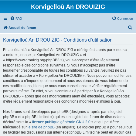
Korvigelloù An DROUIZIG
FAQ
Connexion
R
Accueil du forum
e
Korvigelloù An DROUIZIG - Conditions d’utilisation
c
h
En accédant à « Korvigelloù An DROUIZIG » (désigné ci-après par « nous »,
« notre », « nos », « Korvigelloù An DROUIZIG » et
e
« https://www.drouizig.org/phpBB3 »), vous acceptez d’être légalement
r
responsable des conditions suivantes. Si vous n’acceptez pas d’être
légalement responsable de toutes les conditions suivantes, veuillez ne pas
c
utiliser et accéder à « Korvigelloù An DROUIZIG ». Nous pouvons modifier ces
h
conditions à n’importe quel moment et nous essaierons de vous informer de
ces modifications, bien que nous vous conseillons de vérifier régulièrement
e
par vous-même. En effet, si vous continuez à participer à « Korvigelloù An
r
DROUIZIG » après que des modifications aient été effectuées, vous acceptez
d’être légalement responsable des conditions modifiées et mises à jour.
Nos forums sont développés par phpBB (désignés ci-après par « logiciel
phpBB » et « phpBB Limited ») qui est un logiciel de forum de discussions
déclaré sous la «
licence publique générale GNU 2.0
» et qui peut être
téléchargé sur
le site de phpBB
(en anglais). Le logiciel phpBB a pour seul but
de faciliter les discussions sur internet et phpBB Limited ne peut en aucun cas