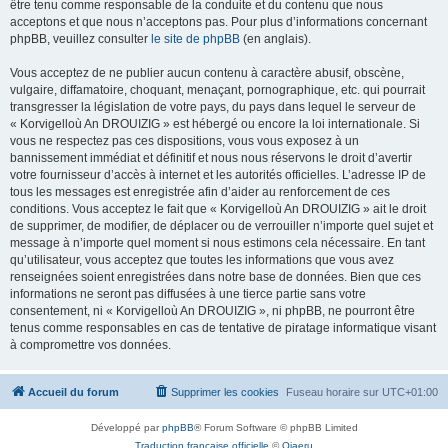
être tenu comme responsable de la conduite et du contenu que nous
acceptons et que nous n’acceptons pas. Pour plus d’informations concernant
phpBB, veuillez consulter
le site de phpBB
(en anglais).
Vous acceptez de ne publier aucun contenu à caractère abusif, obscène,
vulgaire, diffamatoire, choquant, menaçant, pornographique, etc. qui pourrait
transgresser la législation de votre pays, du pays dans lequel le serveur de
« Korvigelloù An DROUIZIG » est hébergé ou encore la loi internationale. Si
vous ne respectez pas ces dispositions, vous vous exposez à un
bannissement immédiat et définitif et nous nous réservons le droit d’avertir
votre fournisseur d’accès à internet et les autorités officielles. L’adresse IP de
tous les messages est enregistrée afin d’aider au renforcement de ces
conditions. Vous acceptez le fait que « Korvigelloù An DROUIZIG » ait le droit
de supprimer, de modifier, de déplacer ou de verrouiller n’importe quel sujet et
message à n’importe quel moment si nous estimons cela nécessaire. En tant
qu’utilisateur, vous acceptez que toutes les informations que vous avez
renseignées soient enregistrées dans notre base de données. Bien que ces
informations ne seront pas diffusées à une tierce partie sans votre
consentement, ni « Korvigelloù An DROUIZIG », ni phpBB, ne pourront être
tenus comme responsables en cas de tentative de piratage informatique visant
à compromettre vos données.
Accueil du forum
Supprimer les cookies
Fuseau horaire sur
UTC+01:00
Développé par
phpBB
® Forum Software © phpBB Limited
Traduction française officielle
©
Qiaeru