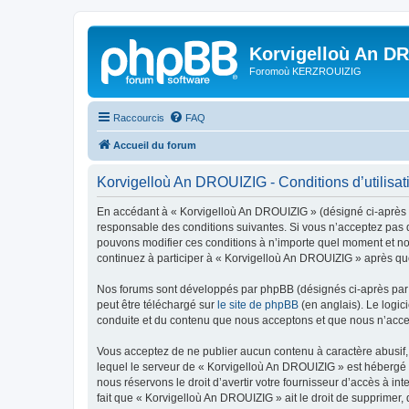
Korvigelloù An D
Foromoù KERZROUIZIG
Raccourcis
FAQ
Accueil du forum
Korvigelloù An DROUIZIG - Conditions d’utilisat
En accédant à « Korvigelloù An DROUIZIG » (désigné ci-après p
responsable des conditions suivantes. Si vous n’acceptez pas d
pouvons modifier ces conditions à n’importe quel moment et no
continuez à participer à « Korvigelloù An DROUIZIG » après que
Nos forums sont développés par phpBB (désignés ci-après par «
peut être téléchargé sur
le site de phpBB
(en anglais). Le logic
conduite et du contenu que nous acceptons et que nous n’acce
Vous acceptez de ne publier aucun contenu à caractère abusif, 
lequel le serveur de « Korvigelloù An DROUIZIG » est hébergé o
nous réservons le droit d’avertir votre fournisseur d’accès à int
fait que « Korvigelloù An DROUIZIG » ait le droit de supprimer,