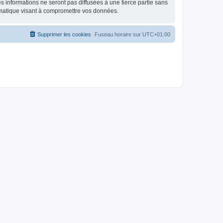
 informations ne seront pas diffusées à une tierce partie sans
rmatique visant à compromettre vos données.
Supprimer les cookies
Fuseau horaire sur
UTC+01:00