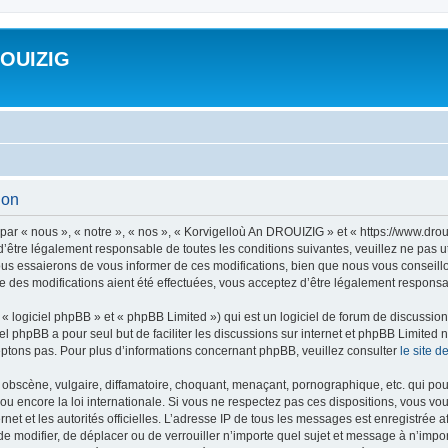
ROUIZIG
ion
ar « nous », « notre », « nos », « Korvigelloù An DROUIZIG » et « https://www.dro
’être légalement responsable de toutes les conditions suivantes, veuillez ne pas u
us essaierons de vous informer de ces modifications, bien que nous vous conseillon
 des modifications aient été effectuées, vous acceptez d’être légalement responsab
 logiciel phpBB » et « phpBB Limited ») qui est un logiciel de forum de discussio
iel phpBB a pour seul but de faciliter les discussions sur internet et phpBB Limit
ptons pas. Pour plus d’informations concernant phpBB, veuillez consulter
le site 
obscène, vulgaire, diffamatoire, choquant, menaçant, pornographique, etc. qui pourr
u encore la loi internationale. Si vous ne respectez pas ces dispositions, vous vo
ernet et les autorités officielles. L’adresse IP de tous les messages est enregistrée
 de modifier, de déplacer ou de verrouiller n’importe quel sujet et message à n’imp