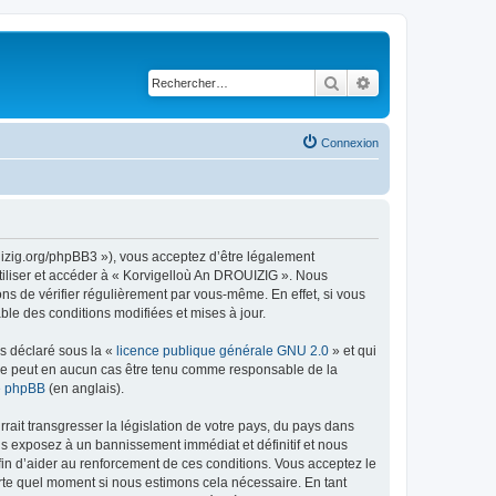
Rechercher
Recherche avancé
Connexion
uizig.org/phpBB3 »), vous acceptez d’être légalement
tiliser et accéder à « Korvigelloù An DROUIZIG ». Nous
s de vérifier régulièrement par vous-même. En effet, si vous
le des conditions modifiées et mises à jour.
ns déclaré sous la «
licence publique générale GNU 2.0
» et qui
ed ne peut en aucun cas être tenu comme responsable de la
de phpBB
(en anglais).
ait transgresser la législation de votre pays, du pays dans
us exposez à un bannissement immédiat et définitif et nous
 afin d’aider au renforcement de ces conditions. Vous acceptez le
orte quel moment si nous estimons cela nécessaire. En tant