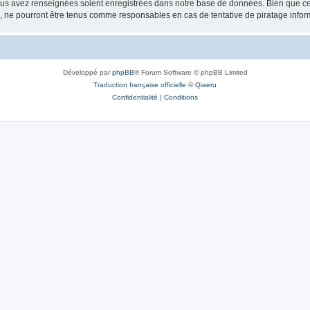
vous avez renseignées soient enregistrées dans notre base de données. Bien que ces
, ne pourront être tenus comme responsables en cas de tentative de piratage info
Développé par
phpBB
® Forum Software © phpBB Limited
Traduction française officielle
©
Qiaeru
Confidentialité
|
Conditions