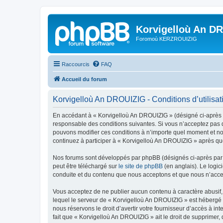
Korvigelloù An D
Foromoù KERZROUIZIG
Raccourcis
FAQ
Accueil du forum
Korvigelloù An DROUIZIG - Conditions d’utilisat
En accédant à « Korvigelloù An DROUIZIG » (désigné ci-après p
responsable des conditions suivantes. Si vous n’acceptez pas d
pouvons modifier ces conditions à n’importe quel moment et no
continuez à participer à « Korvigelloù An DROUIZIG » après que
Nos forums sont développés par phpBB (désignés ci-après par «
peut être téléchargé sur
le site de phpBB
(en anglais). Le logic
conduite et du contenu que nous acceptons et que nous n’acce
Vous acceptez de ne publier aucun contenu à caractère abusif, 
lequel le serveur de « Korvigelloù An DROUIZIG » est hébergé o
nous réservons le droit d’avertir votre fournisseur d’accès à int
fait que « Korvigelloù An DROUIZIG » ait le droit de supprimer,