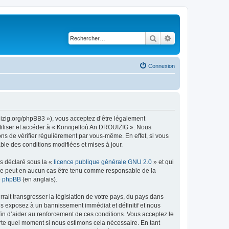
Rechercher
Recherche avancé
Connexion
uizig.org/phpBB3 »), vous acceptez d’être légalement
tiliser et accéder à « Korvigelloù An DROUIZIG ». Nous
s de vérifier régulièrement par vous-même. En effet, si vous
le des conditions modifiées et mises à jour.
ns déclaré sous la «
licence publique générale GNU 2.0
» et qui
ed ne peut en aucun cas être tenu comme responsable de la
de phpBB
(en anglais).
ait transgresser la législation de votre pays, du pays dans
us exposez à un bannissement immédiat et définitif et nous
 afin d’aider au renforcement de ces conditions. Vous acceptez le
orte quel moment si nous estimons cela nécessaire. En tant