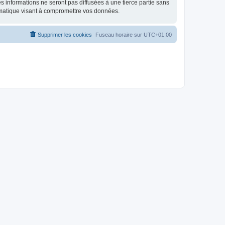
 informations ne seront pas diffusées à une tierce partie sans
rmatique visant à compromettre vos données.
Supprimer les cookies
Fuseau horaire sur
UTC+01:00