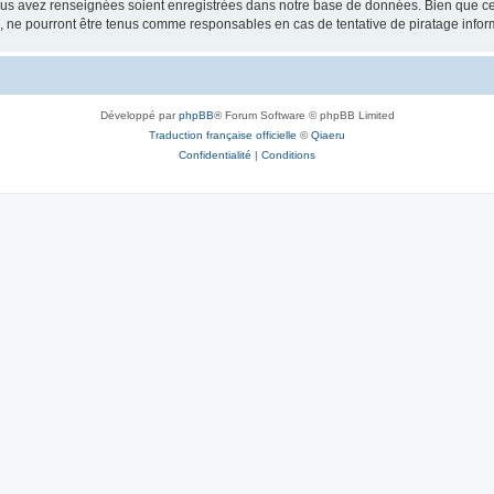
vous avez renseignées soient enregistrées dans notre base de données. Bien que ces
, ne pourront être tenus comme responsables en cas de tentative de piratage info
Développé par
phpBB
® Forum Software © phpBB Limited
Traduction française officielle
©
Qiaeru
Confidentialité
|
Conditions