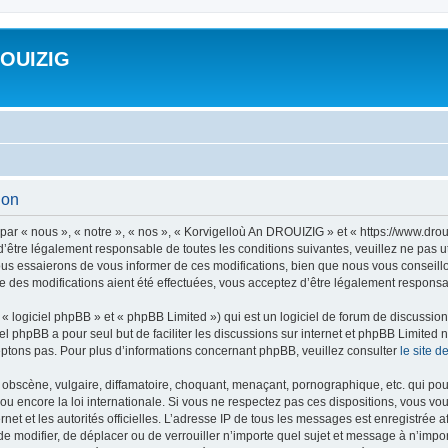
ROUIZIG
ion
ar « nous », « notre », « nos », « Korvigelloù An DROUIZIG » et « https://www.dro
’être légalement responsable de toutes les conditions suivantes, veuillez ne pas u
us essaierons de vous informer de ces modifications, bien que nous vous conseillon
 des modifications aient été effectuées, vous acceptez d’être légalement responsab
 logiciel phpBB » et « phpBB Limited ») qui est un logiciel de forum de discussio
iel phpBB a pour seul but de faciliter les discussions sur internet et phpBB Limit
ptons pas. Pour plus d’informations concernant phpBB, veuillez consulter
le site 
obscène, vulgaire, diffamatoire, choquant, menaçant, pornographique, etc. qui pourr
u encore la loi internationale. Si vous ne respectez pas ces dispositions, vous vo
ernet et les autorités officielles. L’adresse IP de tous les messages est enregistrée
 de modifier, de déplacer ou de verrouiller n’importe quel sujet et message à n’imp