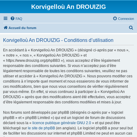
Korvigelloù An DROUIZIG
FAQ
Connexion
R
Accueil du forum
e
Korvigelloù An DROUIZIG - Conditions d’utilisation
c
h
En accédant à « Korvigelloù An DROUIZIG » (désigné ci-après par « nous »,
« notre », « nos », « Korvigelloù An DROUIZIG » et
e
« https://www.drouizig.org/phpBB3 »), vous acceptez d’être légalement
r
responsable des conditions suivantes. Si vous n’acceptez pas d’être
légalement responsable de toutes les conditions suivantes, veuillez ne pas
c
utiliser et accéder à « Korvigelloù An DROUIZIG ». Nous pouvons modifier ces
h
conditions à n’importe quel moment et nous essaierons de vous informer de
ces modifications, bien que nous vous conseillons de vérifier régulièrement
e
par vous-même. En effet, si vous continuez à participer à « Korvigelloù An
r
DROUIZIG » après que des modifications aient été effectuées, vous acceptez
d’être légalement responsable des conditions modifiées et mises à jour.
Nos forums sont développés par phpBB (désignés ci-après par « logiciel
phpBB » et « phpBB Limited ») qui est un logiciel de forum de discussions
déclaré sous la «
licence publique générale GNU 2.0
» et qui peut être
téléchargé sur
le site de phpBB
(en anglais). Le logiciel phpBB a pour seul but
de faciliter les discussions sur internet et phpBB Limited ne peut en aucun cas