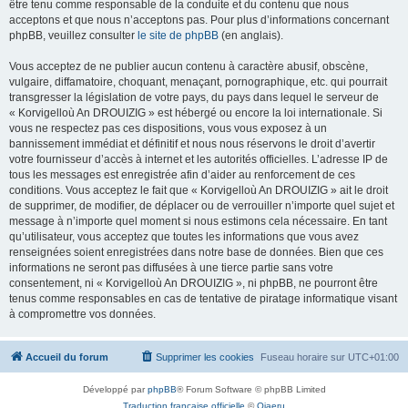
être tenu comme responsable de la conduite et du contenu que nous
acceptons et que nous n’acceptons pas. Pour plus d’informations concernant
phpBB, veuillez consulter
le site de phpBB
(en anglais).
Vous acceptez de ne publier aucun contenu à caractère abusif, obscène,
vulgaire, diffamatoire, choquant, menaçant, pornographique, etc. qui pourrait
transgresser la législation de votre pays, du pays dans lequel le serveur de
« Korvigelloù An DROUIZIG » est hébergé ou encore la loi internationale. Si
vous ne respectez pas ces dispositions, vous vous exposez à un
bannissement immédiat et définitif et nous nous réservons le droit d’avertir
votre fournisseur d’accès à internet et les autorités officielles. L’adresse IP de
tous les messages est enregistrée afin d’aider au renforcement de ces
conditions. Vous acceptez le fait que « Korvigelloù An DROUIZIG » ait le droit
de supprimer, de modifier, de déplacer ou de verrouiller n’importe quel sujet et
message à n’importe quel moment si nous estimons cela nécessaire. En tant
qu’utilisateur, vous acceptez que toutes les informations que vous avez
renseignées soient enregistrées dans notre base de données. Bien que ces
informations ne seront pas diffusées à une tierce partie sans votre
consentement, ni « Korvigelloù An DROUIZIG », ni phpBB, ne pourront être
tenus comme responsables en cas de tentative de piratage informatique visant
à compromettre vos données.
Accueil du forum
Supprimer les cookies
Fuseau horaire sur
UTC+01:00
Développé par
phpBB
® Forum Software © phpBB Limited
Traduction française officielle
©
Qiaeru