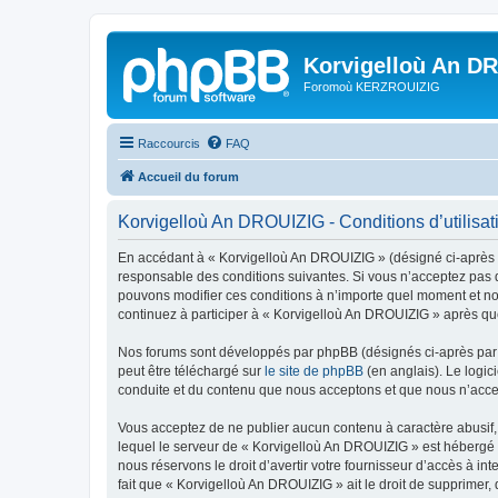
Korvigelloù An D
Foromoù KERZROUIZIG
Raccourcis
FAQ
Accueil du forum
Korvigelloù An DROUIZIG - Conditions d’utilisat
En accédant à « Korvigelloù An DROUIZIG » (désigné ci-après p
responsable des conditions suivantes. Si vous n’acceptez pas d
pouvons modifier ces conditions à n’importe quel moment et no
continuez à participer à « Korvigelloù An DROUIZIG » après que
Nos forums sont développés par phpBB (désignés ci-après par «
peut être téléchargé sur
le site de phpBB
(en anglais). Le logic
conduite et du contenu que nous acceptons et que nous n’acce
Vous acceptez de ne publier aucun contenu à caractère abusif, 
lequel le serveur de « Korvigelloù An DROUIZIG » est hébergé o
nous réservons le droit d’avertir votre fournisseur d’accès à int
fait que « Korvigelloù An DROUIZIG » ait le droit de supprimer,