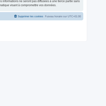
 informations ne seront pas diffusées à une tierce partie sans
rmatique visant à compromettre vos données.
Supprimer les cookies
Fuseau horaire sur
UTC+01:00