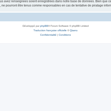
vous avez renseignées soient enregistrées dans notre base de données. Bien que ces
, ne pourront être tenus comme responsables en cas de tentative de piratage info
Développé par
phpBB
® Forum Software © phpBB Limited
Traduction française officielle
©
Qiaeru
Confidentialité
|
Conditions