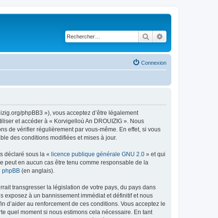
Rechercher
Recherche avancé
Connexion
uizig.org/phpBB3 »), vous acceptez d’être légalement
tiliser et accéder à « Korvigelloù An DROUIZIG ». Nous
s de vérifier régulièrement par vous-même. En effet, si vous
le des conditions modifiées et mises à jour.
ns déclaré sous la «
licence publique générale GNU 2.0
» et qui
ed ne peut en aucun cas être tenu comme responsable de la
de phpBB
(en anglais).
ait transgresser la législation de votre pays, du pays dans
us exposez à un bannissement immédiat et définitif et nous
 afin d’aider au renforcement de ces conditions. Vous acceptez le
orte quel moment si nous estimons cela nécessaire. En tant