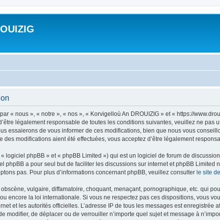
ROUIZIG
ion
ar « nous », « notre », « nos », « Korvigelloù An DROUIZIG » et « https://www.dro
’être légalement responsable de toutes les conditions suivantes, veuillez ne pas u
us essaierons de vous informer de ces modifications, bien que nous vous conseillon
 des modifications aient été effectuées, vous acceptez d’être légalement responsab
 logiciel phpBB » et « phpBB Limited ») qui est un logiciel de forum de discussio
iel phpBB a pour seul but de faciliter les discussions sur internet et phpBB Limit
ptons pas. Pour plus d’informations concernant phpBB, veuillez consulter
le site 
obscène, vulgaire, diffamatoire, choquant, menaçant, pornographique, etc. qui pourr
u encore la loi internationale. Si vous ne respectez pas ces dispositions, vous vo
ernet et les autorités officielles. L’adresse IP de tous les messages est enregistrée
 de modifier, de déplacer ou de verrouiller n’importe quel sujet et message à n’imp