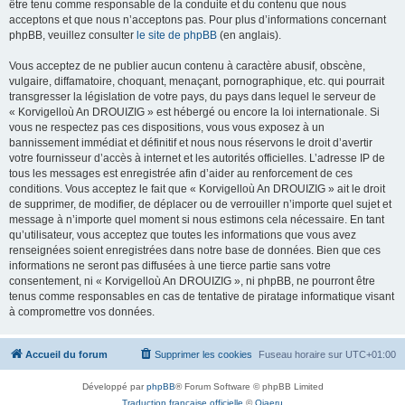
être tenu comme responsable de la conduite et du contenu que nous
acceptons et que nous n’acceptons pas. Pour plus d’informations concernant
phpBB, veuillez consulter
le site de phpBB
(en anglais).
Vous acceptez de ne publier aucun contenu à caractère abusif, obscène,
vulgaire, diffamatoire, choquant, menaçant, pornographique, etc. qui pourrait
transgresser la législation de votre pays, du pays dans lequel le serveur de
« Korvigelloù An DROUIZIG » est hébergé ou encore la loi internationale. Si
vous ne respectez pas ces dispositions, vous vous exposez à un
bannissement immédiat et définitif et nous nous réservons le droit d’avertir
votre fournisseur d’accès à internet et les autorités officielles. L’adresse IP de
tous les messages est enregistrée afin d’aider au renforcement de ces
conditions. Vous acceptez le fait que « Korvigelloù An DROUIZIG » ait le droit
de supprimer, de modifier, de déplacer ou de verrouiller n’importe quel sujet et
message à n’importe quel moment si nous estimons cela nécessaire. En tant
qu’utilisateur, vous acceptez que toutes les informations que vous avez
renseignées soient enregistrées dans notre base de données. Bien que ces
informations ne seront pas diffusées à une tierce partie sans votre
consentement, ni « Korvigelloù An DROUIZIG », ni phpBB, ne pourront être
tenus comme responsables en cas de tentative de piratage informatique visant
à compromettre vos données.
Accueil du forum
Supprimer les cookies
Fuseau horaire sur
UTC+01:00
Développé par
phpBB
® Forum Software © phpBB Limited
Traduction française officielle
©
Qiaeru