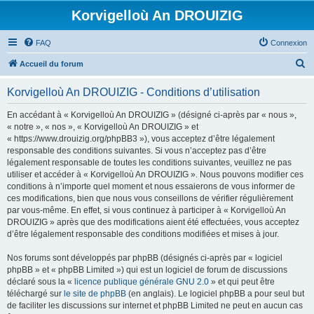
Korvigelloù An DROUIZIG
FAQ
Connexion
R
Accueil du forum
e
Korvigelloù An DROUIZIG - Conditions d’utilisation
c
h
En accédant à « Korvigelloù An DROUIZIG » (désigné ci-après par « nous »,
« notre », « nos », « Korvigelloù An DROUIZIG » et
e
« https://www.drouizig.org/phpBB3 »), vous acceptez d’être légalement
r
responsable des conditions suivantes. Si vous n’acceptez pas d’être
légalement responsable de toutes les conditions suivantes, veuillez ne pas
c
utiliser et accéder à « Korvigelloù An DROUIZIG ». Nous pouvons modifier ces
h
conditions à n’importe quel moment et nous essaierons de vous informer de
ces modifications, bien que nous vous conseillons de vérifier régulièrement
e
par vous-même. En effet, si vous continuez à participer à « Korvigelloù An
r
DROUIZIG » après que des modifications aient été effectuées, vous acceptez
d’être légalement responsable des conditions modifiées et mises à jour.
Nos forums sont développés par phpBB (désignés ci-après par « logiciel
phpBB » et « phpBB Limited ») qui est un logiciel de forum de discussions
déclaré sous la «
licence publique générale GNU 2.0
» et qui peut être
téléchargé sur
le site de phpBB
(en anglais). Le logiciel phpBB a pour seul but
de faciliter les discussions sur internet et phpBB Limited ne peut en aucun cas