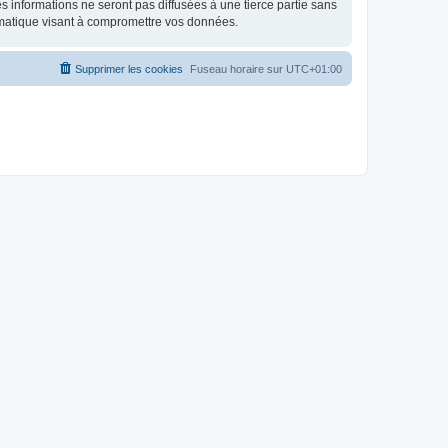
 informations ne seront pas diffusées à une tierce partie sans
rmatique visant à compromettre vos données.
Supprimer les cookies
Fuseau horaire sur
UTC+01:00