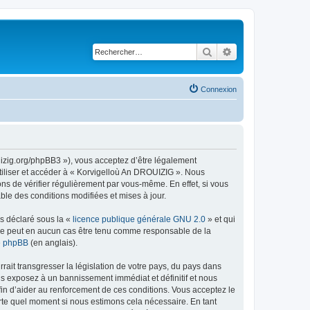
Rechercher
Recherche avancé
Connexion
uizig.org/phpBB3 »), vous acceptez d’être légalement
tiliser et accéder à « Korvigelloù An DROUIZIG ». Nous
s de vérifier régulièrement par vous-même. En effet, si vous
le des conditions modifiées et mises à jour.
ns déclaré sous la «
licence publique générale GNU 2.0
» et qui
ed ne peut en aucun cas être tenu comme responsable de la
de phpBB
(en anglais).
ait transgresser la législation de votre pays, du pays dans
us exposez à un bannissement immédiat et définitif et nous
 afin d’aider au renforcement de ces conditions. Vous acceptez le
orte quel moment si nous estimons cela nécessaire. En tant