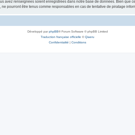
vous avez renseignées soient enregistrées dans notre base de données. Bien que ces
, ne pourront être tenus comme responsables en cas de tentative de piratage info
Développé par
phpBB
® Forum Software © phpBB Limited
Traduction française officielle
©
Qiaeru
Confidentialité
|
Conditions