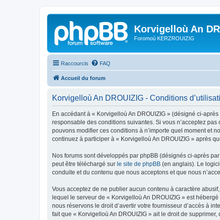
Korvigelloù An D
Foromoù KERZROUIZIG
Raccourcis
FAQ
Accueil du forum
Korvigelloù An DROUIZIG - Conditions d’utilisat
En accédant à « Korvigelloù An DROUIZIG » (désigné ci-après p
responsable des conditions suivantes. Si vous n’acceptez pas d
pouvons modifier ces conditions à n’importe quel moment et no
continuez à participer à « Korvigelloù An DROUIZIG » après que
Nos forums sont développés par phpBB (désignés ci-après par «
peut être téléchargé sur
le site de phpBB
(en anglais). Le logic
conduite et du contenu que nous acceptons et que nous n’acce
Vous acceptez de ne publier aucun contenu à caractère abusif, 
lequel le serveur de « Korvigelloù An DROUIZIG » est hébergé o
nous réservons le droit d’avertir votre fournisseur d’accès à int
fait que « Korvigelloù An DROUIZIG » ait le droit de supprimer,