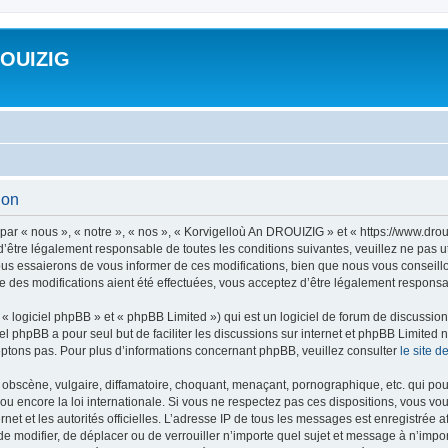
ROUIZIG
ion
ar « nous », « notre », « nos », « Korvigelloù An DROUIZIG » et « https://www.dro
’être légalement responsable de toutes les conditions suivantes, veuillez ne pas u
us essaierons de vous informer de ces modifications, bien que nous vous conseillon
 des modifications aient été effectuées, vous acceptez d’être légalement responsab
 logiciel phpBB » et « phpBB Limited ») qui est un logiciel de forum de discussio
iel phpBB a pour seul but de faciliter les discussions sur internet et phpBB Limit
ptons pas. Pour plus d’informations concernant phpBB, veuillez consulter
le site 
obscène, vulgaire, diffamatoire, choquant, menaçant, pornographique, etc. qui pourr
u encore la loi internationale. Si vous ne respectez pas ces dispositions, vous vo
ernet et les autorités officielles. L’adresse IP de tous les messages est enregistrée
 de modifier, de déplacer ou de verrouiller n’importe quel sujet et message à n’imp