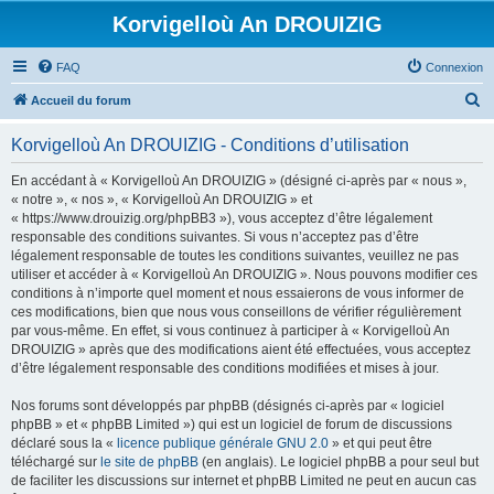
Korvigelloù An DROUIZIG
FAQ
Connexion
R
Accueil du forum
e
Korvigelloù An DROUIZIG - Conditions d’utilisation
c
h
En accédant à « Korvigelloù An DROUIZIG » (désigné ci-après par « nous »,
« notre », « nos », « Korvigelloù An DROUIZIG » et
e
« https://www.drouizig.org/phpBB3 »), vous acceptez d’être légalement
r
responsable des conditions suivantes. Si vous n’acceptez pas d’être
légalement responsable de toutes les conditions suivantes, veuillez ne pas
c
utiliser et accéder à « Korvigelloù An DROUIZIG ». Nous pouvons modifier ces
h
conditions à n’importe quel moment et nous essaierons de vous informer de
ces modifications, bien que nous vous conseillons de vérifier régulièrement
e
par vous-même. En effet, si vous continuez à participer à « Korvigelloù An
r
DROUIZIG » après que des modifications aient été effectuées, vous acceptez
d’être légalement responsable des conditions modifiées et mises à jour.
Nos forums sont développés par phpBB (désignés ci-après par « logiciel
phpBB » et « phpBB Limited ») qui est un logiciel de forum de discussions
déclaré sous la «
licence publique générale GNU 2.0
» et qui peut être
téléchargé sur
le site de phpBB
(en anglais). Le logiciel phpBB a pour seul but
de faciliter les discussions sur internet et phpBB Limited ne peut en aucun cas