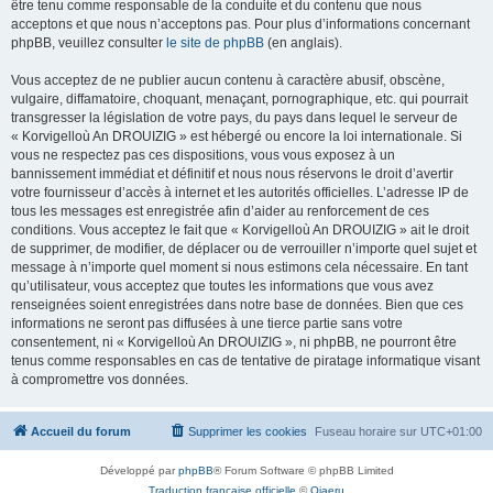
être tenu comme responsable de la conduite et du contenu que nous
acceptons et que nous n’acceptons pas. Pour plus d’informations concernant
phpBB, veuillez consulter
le site de phpBB
(en anglais).
Vous acceptez de ne publier aucun contenu à caractère abusif, obscène,
vulgaire, diffamatoire, choquant, menaçant, pornographique, etc. qui pourrait
transgresser la législation de votre pays, du pays dans lequel le serveur de
« Korvigelloù An DROUIZIG » est hébergé ou encore la loi internationale. Si
vous ne respectez pas ces dispositions, vous vous exposez à un
bannissement immédiat et définitif et nous nous réservons le droit d’avertir
votre fournisseur d’accès à internet et les autorités officielles. L’adresse IP de
tous les messages est enregistrée afin d’aider au renforcement de ces
conditions. Vous acceptez le fait que « Korvigelloù An DROUIZIG » ait le droit
de supprimer, de modifier, de déplacer ou de verrouiller n’importe quel sujet et
message à n’importe quel moment si nous estimons cela nécessaire. En tant
qu’utilisateur, vous acceptez que toutes les informations que vous avez
renseignées soient enregistrées dans notre base de données. Bien que ces
informations ne seront pas diffusées à une tierce partie sans votre
consentement, ni « Korvigelloù An DROUIZIG », ni phpBB, ne pourront être
tenus comme responsables en cas de tentative de piratage informatique visant
à compromettre vos données.
Accueil du forum
Supprimer les cookies
Fuseau horaire sur
UTC+01:00
Développé par
phpBB
® Forum Software © phpBB Limited
Traduction française officielle
©
Qiaeru