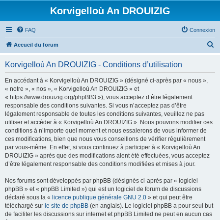
Korvigelloù An DROUIZIG
FAQ
Connexion
R
Accueil du forum
e
Korvigelloù An DROUIZIG - Conditions d’utilisation
c
h
En accédant à « Korvigelloù An DROUIZIG » (désigné ci-après par « nous »,
« notre », « nos », « Korvigelloù An DROUIZIG » et
e
« https://www.drouizig.org/phpBB3 »), vous acceptez d’être légalement
r
responsable des conditions suivantes. Si vous n’acceptez pas d’être
légalement responsable de toutes les conditions suivantes, veuillez ne pas
c
utiliser et accéder à « Korvigelloù An DROUIZIG ». Nous pouvons modifier ces
h
conditions à n’importe quel moment et nous essaierons de vous informer de
ces modifications, bien que nous vous conseillons de vérifier régulièrement
e
par vous-même. En effet, si vous continuez à participer à « Korvigelloù An
r
DROUIZIG » après que des modifications aient été effectuées, vous acceptez
d’être légalement responsable des conditions modifiées et mises à jour.
Nos forums sont développés par phpBB (désignés ci-après par « logiciel
phpBB » et « phpBB Limited ») qui est un logiciel de forum de discussions
déclaré sous la «
licence publique générale GNU 2.0
» et qui peut être
téléchargé sur
le site de phpBB
(en anglais). Le logiciel phpBB a pour seul but
de faciliter les discussions sur internet et phpBB Limited ne peut en aucun cas