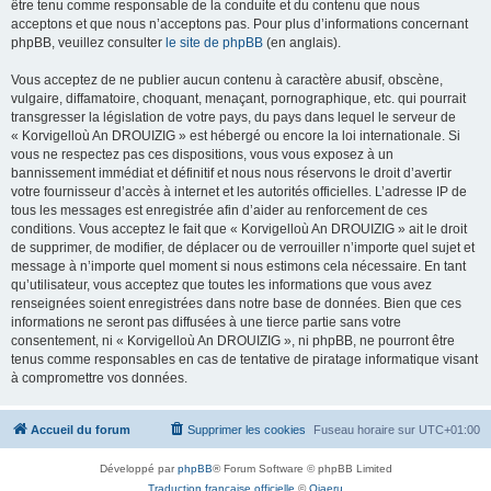
être tenu comme responsable de la conduite et du contenu que nous
acceptons et que nous n’acceptons pas. Pour plus d’informations concernant
phpBB, veuillez consulter
le site de phpBB
(en anglais).
Vous acceptez de ne publier aucun contenu à caractère abusif, obscène,
vulgaire, diffamatoire, choquant, menaçant, pornographique, etc. qui pourrait
transgresser la législation de votre pays, du pays dans lequel le serveur de
« Korvigelloù An DROUIZIG » est hébergé ou encore la loi internationale. Si
vous ne respectez pas ces dispositions, vous vous exposez à un
bannissement immédiat et définitif et nous nous réservons le droit d’avertir
votre fournisseur d’accès à internet et les autorités officielles. L’adresse IP de
tous les messages est enregistrée afin d’aider au renforcement de ces
conditions. Vous acceptez le fait que « Korvigelloù An DROUIZIG » ait le droit
de supprimer, de modifier, de déplacer ou de verrouiller n’importe quel sujet et
message à n’importe quel moment si nous estimons cela nécessaire. En tant
qu’utilisateur, vous acceptez que toutes les informations que vous avez
renseignées soient enregistrées dans notre base de données. Bien que ces
informations ne seront pas diffusées à une tierce partie sans votre
consentement, ni « Korvigelloù An DROUIZIG », ni phpBB, ne pourront être
tenus comme responsables en cas de tentative de piratage informatique visant
à compromettre vos données.
Accueil du forum
Supprimer les cookies
Fuseau horaire sur
UTC+01:00
Développé par
phpBB
® Forum Software © phpBB Limited
Traduction française officielle
©
Qiaeru