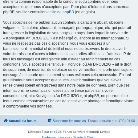
être tenu comme responsable de la conduite et du contenu que nous
acceptons et que nous n’acceptons pas. Pour plus d’informations concernant
phpBB, veuillez consulter
le site de phpBB
(en anglais).
Vous acceptez de ne publier aucun contenu à caractère abusif, obscène,
vulgaire, diffamatoire, choquant, menaçant, pornographique, etc. qui pourrait
transgresser la législation de votre pays, du pays dans lequel le serveur de
« Korvigelloù An DROUIZIG » est hébergé ou encore la loi internationale. Si
vous ne respectez pas ces dispositions, vous vous exposez à un
bannissement immédiat et définitif et nous nous réservons le droit d’avertir
votre fournisseur d’accès à internet et les autorités officielles. L’adresse IP de
tous les messages est enregistrée afin d’aider au renforcement de ces
conditions. Vous acceptez le fait que « Korvigelloù An DROUIZIG » ait le droit
de supprimer, de modifier, de déplacer ou de verrouiller n’importe quel sujet et
message à n’importe quel moment si nous estimons cela nécessaire. En tant
qu’utilisateur, vous acceptez que toutes les informations que vous avez
renseignées soient enregistrées dans notre base de données. Bien que ces
informations ne seront pas diffusées à une tierce partie sans votre
consentement, ni « Korvigelloù An DROUIZIG », ni phpBB, ne pourront être
tenus comme responsables en cas de tentative de piratage informatique visant
à compromettre vos données.
Accueil du forum
Supprimer les cookies
Fuseau horaire sur
UTC+01:00
Développé par
phpBB
® Forum Software © phpBB Limited
Traduction française officielle
©
Qiaeru