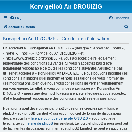
Korvigelloù An DROUIZIG
FAQ
Connexion
R
Accueil du forum
e
Korvigelloù An DROUIZIG - Conditions d’utilisation
c
h
En accédant à « Korvigelloù An DROUIZIG » (désigné ci-après par « nous »,
« notre », « nos », « Korvigelloù An DROUIZIG » et
e
« https://www.drouizig.org/phpBB3 »), vous acceptez d’être légalement
r
responsable des conditions suivantes. Si vous n’acceptez pas d’être
légalement responsable de toutes les conditions suivantes, veuillez ne pas
c
utiliser et accéder à « Korvigelloù An DROUIZIG ». Nous pouvons modifier ces
h
conditions à n’importe quel moment et nous essaierons de vous informer de
ces modifications, bien que nous vous conseillons de vérifier régulièrement
e
par vous-même. En effet, si vous continuez à participer à « Korvigelloù An
r
DROUIZIG » après que des modifications aient été effectuées, vous acceptez
d’être légalement responsable des conditions modifiées et mises à jour.
Nos forums sont développés par phpBB (désignés ci-après par « logiciel
phpBB » et « phpBB Limited ») qui est un logiciel de forum de discussions
déclaré sous la «
licence publique générale GNU 2.0
» et qui peut être
téléchargé sur
le site de phpBB
(en anglais). Le logiciel phpBB a pour seul but
de faciliter les discussions sur internet et phpBB Limited ne peut en aucun cas