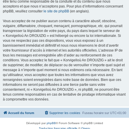
être tenu comme responsable de la conduite et du contenu que nous
acceptons et que nous n’acceptons pas. Pour plus d’informations concernant
phpBB, veuillez consulter
le site de phpBB
(en anglais).
Vous acceptez de ne publier aucun contenu à caractère abusif, obscène,
vulgaire, diffamatoire, choquant, menaçant, pornographique, etc. qui pourrait
transgresser la législation de votre pays, du pays dans lequel le serveur de
« Korvigelloù An DROUIZIG » est hébergé ou encore la loi internationale. Si
vous ne respectez pas ces dispositions, vous vous exposez à un
bannissement immédiat et définitif et nous nous réservons le droit d’avertir
votre fournisseur d’accès à internet et les autorités officielles. L’adresse IP de
tous les messages est enregistrée afin d’aider au renforcement de ces
conditions. Vous acceptez le fait que « Korvigelloù An DROUIZIG » ait le droit
de supprimer, de modifier, de déplacer ou de verrouiller n’importe quel sujet et
message à n’importe quel moment si nous estimons cela nécessaire. En tant
qu’utilisateur, vous acceptez que toutes les informations que vous avez
renseignées soient enregistrées dans notre base de données. Bien que ces
informations ne seront pas diffusées à une tierce partie sans votre
consentement, ni « Korvigelloù An DROUIZIG », ni phpBB, ne pourront être
tenus comme responsables en cas de tentative de piratage informatique visant
à compromettre vos données.
Accueil du forum
Supprimer les cookies
Fuseau horaire sur
UTC+01:00
Développé par
phpBB
® Forum Software © phpBB Limited
Traduction française officielle
©
Qiaeru