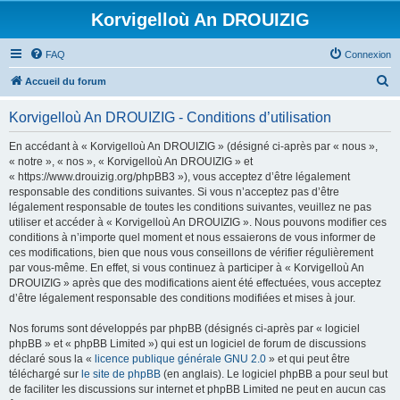
Korvigelloù An DROUIZIG
FAQ
Connexion
R
Accueil du forum
e
Korvigelloù An DROUIZIG - Conditions d’utilisation
c
h
En accédant à « Korvigelloù An DROUIZIG » (désigné ci-après par « nous »,
« notre », « nos », « Korvigelloù An DROUIZIG » et
e
« https://www.drouizig.org/phpBB3 »), vous acceptez d’être légalement
r
responsable des conditions suivantes. Si vous n’acceptez pas d’être
légalement responsable de toutes les conditions suivantes, veuillez ne pas
c
utiliser et accéder à « Korvigelloù An DROUIZIG ». Nous pouvons modifier ces
h
conditions à n’importe quel moment et nous essaierons de vous informer de
ces modifications, bien que nous vous conseillons de vérifier régulièrement
e
par vous-même. En effet, si vous continuez à participer à « Korvigelloù An
r
DROUIZIG » après que des modifications aient été effectuées, vous acceptez
d’être légalement responsable des conditions modifiées et mises à jour.
Nos forums sont développés par phpBB (désignés ci-après par « logiciel
phpBB » et « phpBB Limited ») qui est un logiciel de forum de discussions
déclaré sous la «
licence publique générale GNU 2.0
» et qui peut être
téléchargé sur
le site de phpBB
(en anglais). Le logiciel phpBB a pour seul but
de faciliter les discussions sur internet et phpBB Limited ne peut en aucun cas