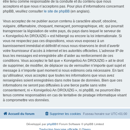
être tenu comme responsable de la conduite et du contenu que nous
acceptons et que nous n’acceptons pas. Pour plus d’informations concernant
phpBB, veuillez consulter
le site de phpBB
(en anglais).
Vous acceptez de ne publier aucun contenu à caractère abusif, obscène,
vulgaire, diffamatoire, choquant, menaçant, pornographique, etc. qui pourrait
transgresser la législation de votre pays, du pays dans lequel le serveur de
« Korvigelloù An DROUIZIG » est hébergé ou encore la loi internationale. Si
vous ne respectez pas ces dispositions, vous vous exposez à un
bannissement immédiat et définitif et nous nous réservons le droit d’avertir
votre fournisseur d’accès à internet et les autorités officielles. L’adresse IP de
tous les messages est enregistrée afin d’aider au renforcement de ces
conditions. Vous acceptez le fait que « Korvigelloù An DROUIZIG » ait le droit
de supprimer, de modifier, de déplacer ou de verrouiller n’importe quel sujet et
message à n’importe quel moment si nous estimons cela nécessaire. En tant
qu’utilisateur, vous acceptez que toutes les informations que vous avez
renseignées soient enregistrées dans notre base de données. Bien que ces
informations ne seront pas diffusées à une tierce partie sans votre
consentement, ni « Korvigelloù An DROUIZIG », ni phpBB, ne pourront être
tenus comme responsables en cas de tentative de piratage informatique visant
à compromettre vos données.
Accueil du forum
Supprimer les cookies
Fuseau horaire sur
UTC+01:00
Développé par
phpBB
® Forum Software © phpBB Limited
Traduction française officielle
©
Qiaeru