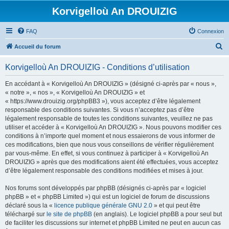
Korvigelloù An DROUIZIG
FAQ
Connexion
R
Accueil du forum
e
Korvigelloù An DROUIZIG - Conditions d’utilisation
c
h
En accédant à « Korvigelloù An DROUIZIG » (désigné ci-après par « nous »,
« notre », « nos », « Korvigelloù An DROUIZIG » et
e
« https://www.drouizig.org/phpBB3 »), vous acceptez d’être légalement
r
responsable des conditions suivantes. Si vous n’acceptez pas d’être
légalement responsable de toutes les conditions suivantes, veuillez ne pas
c
utiliser et accéder à « Korvigelloù An DROUIZIG ». Nous pouvons modifier ces
h
conditions à n’importe quel moment et nous essaierons de vous informer de
ces modifications, bien que nous vous conseillons de vérifier régulièrement
e
par vous-même. En effet, si vous continuez à participer à « Korvigelloù An
r
DROUIZIG » après que des modifications aient été effectuées, vous acceptez
d’être légalement responsable des conditions modifiées et mises à jour.
Nos forums sont développés par phpBB (désignés ci-après par « logiciel
phpBB » et « phpBB Limited ») qui est un logiciel de forum de discussions
déclaré sous la «
licence publique générale GNU 2.0
» et qui peut être
téléchargé sur
le site de phpBB
(en anglais). Le logiciel phpBB a pour seul but
de faciliter les discussions sur internet et phpBB Limited ne peut en aucun cas