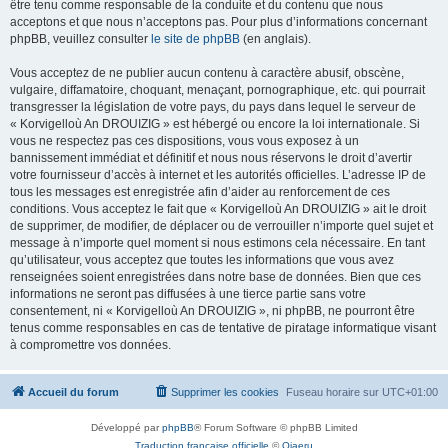
être tenu comme responsable de la conduite et du contenu que nous
acceptons et que nous n’acceptons pas. Pour plus d’informations concernant
phpBB, veuillez consulter
le site de phpBB
(en anglais).
Vous acceptez de ne publier aucun contenu à caractère abusif, obscène,
vulgaire, diffamatoire, choquant, menaçant, pornographique, etc. qui pourrait
transgresser la législation de votre pays, du pays dans lequel le serveur de
« Korvigelloù An DROUIZIG » est hébergé ou encore la loi internationale. Si
vous ne respectez pas ces dispositions, vous vous exposez à un
bannissement immédiat et définitif et nous nous réservons le droit d’avertir
votre fournisseur d’accès à internet et les autorités officielles. L’adresse IP de
tous les messages est enregistrée afin d’aider au renforcement de ces
conditions. Vous acceptez le fait que « Korvigelloù An DROUIZIG » ait le droit
de supprimer, de modifier, de déplacer ou de verrouiller n’importe quel sujet et
message à n’importe quel moment si nous estimons cela nécessaire. En tant
qu’utilisateur, vous acceptez que toutes les informations que vous avez
renseignées soient enregistrées dans notre base de données. Bien que ces
informations ne seront pas diffusées à une tierce partie sans votre
consentement, ni « Korvigelloù An DROUIZIG », ni phpBB, ne pourront être
tenus comme responsables en cas de tentative de piratage informatique visant
à compromettre vos données.
Accueil du forum
Supprimer les cookies
Fuseau horaire sur
UTC+01:00
Développé par
phpBB
® Forum Software © phpBB Limited
Traduction française officielle
©
Qiaeru