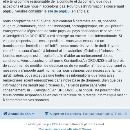
être tenu comme responsable de la conduite et du contenu que nous
acceptons et que nous n’acceptons pas. Pour plus d’informations concernant
phpBB, veuillez consulter
le site de phpBB
(en anglais).
Vous acceptez de ne publier aucun contenu à caractère abusif, obscène,
vulgaire, diffamatoire, choquant, menaçant, pornographique, etc. qui pourrait
transgresser la législation de votre pays, du pays dans lequel le serveur de
« Korvigelloù An DROUIZIG » est hébergé ou encore la loi internationale. Si
vous ne respectez pas ces dispositions, vous vous exposez à un
bannissement immédiat et définitif et nous nous réservons le droit d’avertir
votre fournisseur d’accès à internet et les autorités officielles. L’adresse IP de
tous les messages est enregistrée afin d’aider au renforcement de ces
conditions. Vous acceptez le fait que « Korvigelloù An DROUIZIG » ait le droit
de supprimer, de modifier, de déplacer ou de verrouiller n’importe quel sujet et
message à n’importe quel moment si nous estimons cela nécessaire. En tant
qu’utilisateur, vous acceptez que toutes les informations que vous avez
renseignées soient enregistrées dans notre base de données. Bien que ces
informations ne seront pas diffusées à une tierce partie sans votre
consentement, ni « Korvigelloù An DROUIZIG », ni phpBB, ne pourront être
tenus comme responsables en cas de tentative de piratage informatique visant
à compromettre vos données.
Accueil du forum
Supprimer les cookies
Fuseau horaire sur
UTC+01:00
Développé par
phpBB
® Forum Software © phpBB Limited
Traduction française officielle
©
Qiaeru