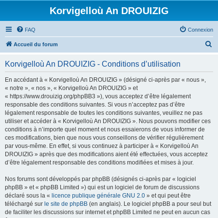
Korvigelloù An DROUIZIG
FAQ
Connexion
R
Accueil du forum
e
Korvigelloù An DROUIZIG - Conditions d’utilisation
c
h
En accédant à « Korvigelloù An DROUIZIG » (désigné ci-après par « nous »,
« notre », « nos », « Korvigelloù An DROUIZIG » et
e
« https://www.drouizig.org/phpBB3 »), vous acceptez d’être légalement
r
responsable des conditions suivantes. Si vous n’acceptez pas d’être
légalement responsable de toutes les conditions suivantes, veuillez ne pas
c
utiliser et accéder à « Korvigelloù An DROUIZIG ». Nous pouvons modifier ces
h
conditions à n’importe quel moment et nous essaierons de vous informer de
ces modifications, bien que nous vous conseillons de vérifier régulièrement
e
par vous-même. En effet, si vous continuez à participer à « Korvigelloù An
r
DROUIZIG » après que des modifications aient été effectuées, vous acceptez
d’être légalement responsable des conditions modifiées et mises à jour.
Nos forums sont développés par phpBB (désignés ci-après par « logiciel
phpBB » et « phpBB Limited ») qui est un logiciel de forum de discussions
déclaré sous la «
licence publique générale GNU 2.0
» et qui peut être
téléchargé sur
le site de phpBB
(en anglais). Le logiciel phpBB a pour seul but
de faciliter les discussions sur internet et phpBB Limited ne peut en aucun cas