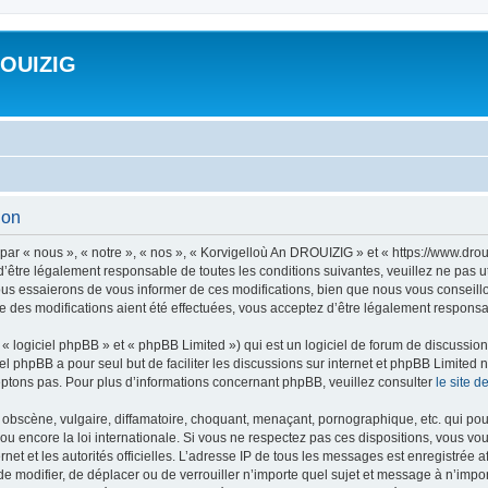
ROUIZIG
ion
ar « nous », « notre », « nos », « Korvigelloù An DROUIZIG » et « https://www.dro
’être légalement responsable de toutes les conditions suivantes, veuillez ne pas u
us essaierons de vous informer de ces modifications, bien que nous vous conseillon
 des modifications aient été effectuées, vous acceptez d’être légalement responsab
 logiciel phpBB » et « phpBB Limited ») qui est un logiciel de forum de discussio
iel phpBB a pour seul but de faciliter les discussions sur internet et phpBB Limit
ptons pas. Pour plus d’informations concernant phpBB, veuillez consulter
le site 
obscène, vulgaire, diffamatoire, choquant, menaçant, pornographique, etc. qui pourr
u encore la loi internationale. Si vous ne respectez pas ces dispositions, vous vo
ernet et les autorités officielles. L’adresse IP de tous les messages est enregistrée
 de modifier, de déplacer ou de verrouiller n’importe quel sujet et message à n’imp