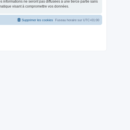
 informations ne seront pas diffusées à une tierce partie sans
rmatique visant à compromettre vos données.
Supprimer les cookies
Fuseau horaire sur
UTC+01:00