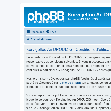
Korvigelloù An D
Foromoù KERZROUIZIG
Raccourcis
FAQ
Accueil du forum
Korvigelloù An DROUIZIG - Conditions d’utilisat
En accédant à « Korvigelloù An DROUIZIG » (désigné ci-après p
responsable des conditions suivantes. Si vous n’acceptez pas d
pouvons modifier ces conditions à n’importe quel moment et no
continuez à participer à « Korvigelloù An DROUIZIG » après que
Nos forums sont développés par phpBB (désignés ci-après par «
peut être téléchargé sur
le site de phpBB
(en anglais). Le logic
conduite et du contenu que nous acceptons et que nous n’acce
Vous acceptez de ne publier aucun contenu à caractère abusif, 
lequel le serveur de « Korvigelloù An DROUIZIG » est hébergé o
nous réservons le droit d’avertir votre fournisseur d’accès à int
fait que « Korvigelloù An DROUIZIG » ait le droit de supprimer,