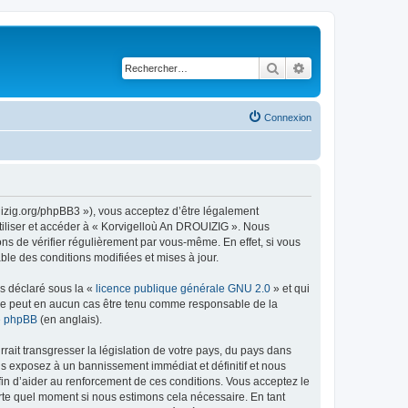
Rechercher
Recherche avancé
Connexion
uizig.org/phpBB3 »), vous acceptez d’être légalement
tiliser et accéder à « Korvigelloù An DROUIZIG ». Nous
s de vérifier régulièrement par vous-même. En effet, si vous
le des conditions modifiées et mises à jour.
ns déclaré sous la «
licence publique générale GNU 2.0
» et qui
ed ne peut en aucun cas être tenu comme responsable de la
de phpBB
(en anglais).
ait transgresser la législation de votre pays, du pays dans
us exposez à un bannissement immédiat et définitif et nous
 afin d’aider au renforcement de ces conditions. Vous acceptez le
orte quel moment si nous estimons cela nécessaire. En tant