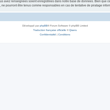
vous avez renseignées soient enregistrées dans notre base de données. Bien que ces
, ne pourront être tenus comme responsables en cas de tentative de piratage info
Développé par
phpBB
® Forum Software © phpBB Limited
Traduction française officielle
©
Qiaeru
Confidentialité
|
Conditions