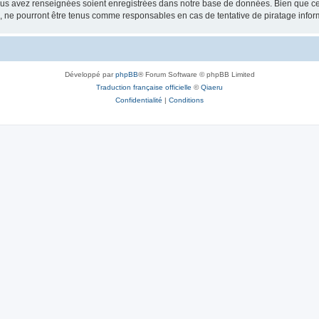
vous avez renseignées soient enregistrées dans notre base de données. Bien que ces
, ne pourront être tenus comme responsables en cas de tentative de piratage info
Développé par
phpBB
® Forum Software © phpBB Limited
Traduction française officielle
©
Qiaeru
Confidentialité
|
Conditions