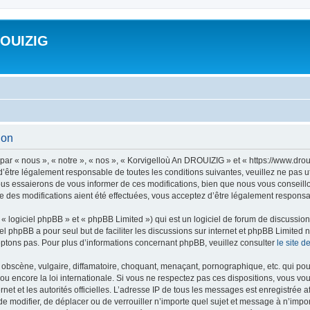
ROUIZIG
ion
ar « nous », « notre », « nos », « Korvigelloù An DROUIZIG » et « https://www.dro
’être légalement responsable de toutes les conditions suivantes, veuillez ne pas u
us essaierons de vous informer de ces modifications, bien que nous vous conseillon
 des modifications aient été effectuées, vous acceptez d’être légalement responsab
 logiciel phpBB » et « phpBB Limited ») qui est un logiciel de forum de discussio
iel phpBB a pour seul but de faciliter les discussions sur internet et phpBB Limit
ptons pas. Pour plus d’informations concernant phpBB, veuillez consulter
le site 
obscène, vulgaire, diffamatoire, choquant, menaçant, pornographique, etc. qui pourr
u encore la loi internationale. Si vous ne respectez pas ces dispositions, vous vo
ernet et les autorités officielles. L’adresse IP de tous les messages est enregistrée
 de modifier, de déplacer ou de verrouiller n’importe quel sujet et message à n’imp