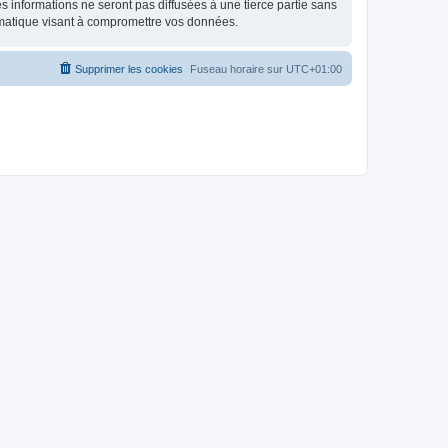
 informations ne seront pas diffusées à une tierce partie sans
rmatique visant à compromettre vos données.
Supprimer les cookies
Fuseau horaire sur
UTC+01:00