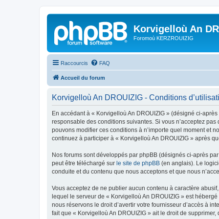
Korvigelloù An D
Foromoù KERZROUIZIG
Raccourcis
FAQ
Accueil du forum
Korvigelloù An DROUIZIG - Conditions d’utilisat
En accédant à « Korvigelloù An DROUIZIG » (désigné ci-après p
responsable des conditions suivantes. Si vous n’acceptez pas d
pouvons modifier ces conditions à n’importe quel moment et no
continuez à participer à « Korvigelloù An DROUIZIG » après que
Nos forums sont développés par phpBB (désignés ci-après par «
peut être téléchargé sur
le site de phpBB
(en anglais). Le logic
conduite et du contenu que nous acceptons et que nous n’acce
Vous acceptez de ne publier aucun contenu à caractère abusif, 
lequel le serveur de « Korvigelloù An DROUIZIG » est hébergé o
nous réservons le droit d’avertir votre fournisseur d’accès à int
fait que « Korvigelloù An DROUIZIG » ait le droit de supprimer,