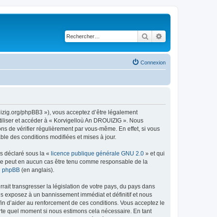
Rechercher
Recherche avancé
Connexion
uizig.org/phpBB3 »), vous acceptez d’être légalement
tiliser et accéder à « Korvigelloù An DROUIZIG ». Nous
s de vérifier régulièrement par vous-même. En effet, si vous
le des conditions modifiées et mises à jour.
ns déclaré sous la «
licence publique générale GNU 2.0
» et qui
ed ne peut en aucun cas être tenu comme responsable de la
de phpBB
(en anglais).
ait transgresser la législation de votre pays, du pays dans
us exposez à un bannissement immédiat et définitif et nous
 afin d’aider au renforcement de ces conditions. Vous acceptez le
orte quel moment si nous estimons cela nécessaire. En tant