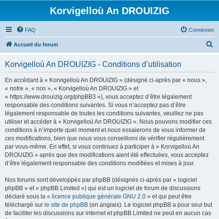
Korvigelloù An DROUIZIG
FAQ
Connexion
R
Accueil du forum
e
Korvigelloù An DROUIZIG - Conditions d’utilisation
c
h
En accédant à « Korvigelloù An DROUIZIG » (désigné ci-après par « nous »,
« notre », « nos », « Korvigelloù An DROUIZIG » et
e
« https://www.drouizig.org/phpBB3 »), vous acceptez d’être légalement
r
responsable des conditions suivantes. Si vous n’acceptez pas d’être
légalement responsable de toutes les conditions suivantes, veuillez ne pas
c
utiliser et accéder à « Korvigelloù An DROUIZIG ». Nous pouvons modifier ces
h
conditions à n’importe quel moment et nous essaierons de vous informer de
ces modifications, bien que nous vous conseillons de vérifier régulièrement
e
par vous-même. En effet, si vous continuez à participer à « Korvigelloù An
r
DROUIZIG » après que des modifications aient été effectuées, vous acceptez
d’être légalement responsable des conditions modifiées et mises à jour.
Nos forums sont développés par phpBB (désignés ci-après par « logiciel
phpBB » et « phpBB Limited ») qui est un logiciel de forum de discussions
déclaré sous la «
licence publique générale GNU 2.0
» et qui peut être
téléchargé sur
le site de phpBB
(en anglais). Le logiciel phpBB a pour seul but
de faciliter les discussions sur internet et phpBB Limited ne peut en aucun cas