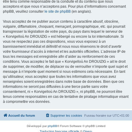
être tenu comme responsable de la conduite et du contenu que nous
acceptons et que nous n’acceptons pas. Pour plus d’informations concernant
phpBB, veuillez consulter
le site de phpBB
(en anglais).
Vous acceptez de ne publier aucun contenu à caractère abusif, obscène,
vulgaire, diffamatoire, choquant, menaçant, pornographique, etc. qui pourrait
transgresser la législation de votre pays, du pays dans lequel le serveur de
« Korvigelloù An DROUIZIG » est hébergé ou encore la loi internationale. Si
vous ne respectez pas ces dispositions, vous vous exposez à un
bannissement immédiat et définitif et nous nous réservons le droit d’avertir
votre fournisseur d’accès à internet et les autorités officielles. L’adresse IP de
tous les messages est enregistrée afin d’aider au renforcement de ces
conditions. Vous acceptez le fait que « Korvigelloù An DROUIZIG » ait le droit
de supprimer, de modifier, de déplacer ou de verrouiller n’importe quel sujet et
message à n’importe quel moment si nous estimons cela nécessaire. En tant
qu’utilisateur, vous acceptez que toutes les informations que vous avez
renseignées soient enregistrées dans notre base de données. Bien que ces
informations ne seront pas diffusées à une tierce partie sans votre
consentement, ni « Korvigelloù An DROUIZIG », ni phpBB, ne pourront être
tenus comme responsables en cas de tentative de piratage informatique visant
à compromettre vos données.
Accueil du forum
Supprimer les cookies
Fuseau horaire sur
UTC+01:00
Développé par
phpBB
® Forum Software © phpBB Limited
Traduction française officielle
©
Qiaeru