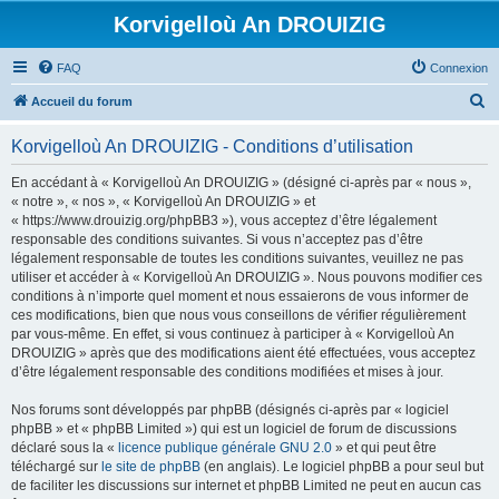
Korvigelloù An DROUIZIG
FAQ
Connexion
R
Accueil du forum
e
Korvigelloù An DROUIZIG - Conditions d’utilisation
c
h
En accédant à « Korvigelloù An DROUIZIG » (désigné ci-après par « nous »,
« notre », « nos », « Korvigelloù An DROUIZIG » et
e
« https://www.drouizig.org/phpBB3 »), vous acceptez d’être légalement
r
responsable des conditions suivantes. Si vous n’acceptez pas d’être
légalement responsable de toutes les conditions suivantes, veuillez ne pas
c
utiliser et accéder à « Korvigelloù An DROUIZIG ». Nous pouvons modifier ces
h
conditions à n’importe quel moment et nous essaierons de vous informer de
ces modifications, bien que nous vous conseillons de vérifier régulièrement
e
par vous-même. En effet, si vous continuez à participer à « Korvigelloù An
r
DROUIZIG » après que des modifications aient été effectuées, vous acceptez
d’être légalement responsable des conditions modifiées et mises à jour.
Nos forums sont développés par phpBB (désignés ci-après par « logiciel
phpBB » et « phpBB Limited ») qui est un logiciel de forum de discussions
déclaré sous la «
licence publique générale GNU 2.0
» et qui peut être
téléchargé sur
le site de phpBB
(en anglais). Le logiciel phpBB a pour seul but
de faciliter les discussions sur internet et phpBB Limited ne peut en aucun cas