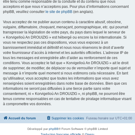
être tenu comme responsable de la conduite et du contenu que nous
acceptons et que nous n’acceptons pas. Pour plus d’informations concernant
phpBB, veuillez consulter
le site de phpBB
(en anglais).
Vous acceptez de ne publier aucun contenu à caractère abusif, obscène,
vulgaire, diffamatoire, choquant, menaçant, pornographique, etc. qui pourrait
transgresser la législation de votre pays, du pays dans lequel le serveur de
« Korvigelloù An DROUIZIG » est hébergé ou encore la loi internationale. Si
vous ne respectez pas ces dispositions, vous vous exposez à un
bannissement immédiat et définitif et nous nous réservons le droit d’avertir
votre fournisseur d’accès à internet et les autorités officielles. L’adresse IP de
tous les messages est enregistrée afin d’aider au renforcement de ces
conditions. Vous acceptez le fait que « Korvigelloù An DROUIZIG » ait le droit
de supprimer, de modifier, de déplacer ou de verrouiller n’importe quel sujet et
message à n’importe quel moment si nous estimons cela nécessaire. En tant
qu’utilisateur, vous acceptez que toutes les informations que vous avez
renseignées soient enregistrées dans notre base de données. Bien que ces
informations ne seront pas diffusées à une tierce partie sans votre
consentement, ni « Korvigelloù An DROUIZIG », ni phpBB, ne pourront être
tenus comme responsables en cas de tentative de piratage informatique visant
à compromettre vos données.
Accueil du forum
Supprimer les cookies
Fuseau horaire sur
UTC+01:00
Développé par
phpBB
® Forum Software © phpBB Limited
Traduction française officielle
©
Qiaeru