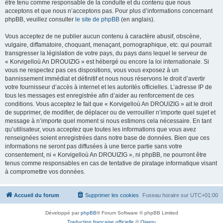
être tenu comme responsable de la conduite et du contenu que nous
acceptons et que nous n’acceptons pas. Pour plus d’informations concernant
phpBB, veuillez consulter
le site de phpBB
(en anglais).
Vous acceptez de ne publier aucun contenu à caractère abusif, obscène,
vulgaire, diffamatoire, choquant, menaçant, pornographique, etc. qui pourrait
transgresser la législation de votre pays, du pays dans lequel le serveur de
« Korvigelloù An DROUIZIG » est hébergé ou encore la loi internationale. Si
vous ne respectez pas ces dispositions, vous vous exposez à un
bannissement immédiat et définitif et nous nous réservons le droit d’avertir
votre fournisseur d’accès à internet et les autorités officielles. L’adresse IP de
tous les messages est enregistrée afin d’aider au renforcement de ces
conditions. Vous acceptez le fait que « Korvigelloù An DROUIZIG » ait le droit
de supprimer, de modifier, de déplacer ou de verrouiller n’importe quel sujet et
message à n’importe quel moment si nous estimons cela nécessaire. En tant
qu’utilisateur, vous acceptez que toutes les informations que vous avez
renseignées soient enregistrées dans notre base de données. Bien que ces
informations ne seront pas diffusées à une tierce partie sans votre
consentement, ni « Korvigelloù An DROUIZIG », ni phpBB, ne pourront être
tenus comme responsables en cas de tentative de piratage informatique visant
à compromettre vos données.
Accueil du forum
Supprimer les cookies
Fuseau horaire sur
UTC+01:00
Développé par
phpBB
® Forum Software © phpBB Limited
Traduction française officielle
©
Qiaeru