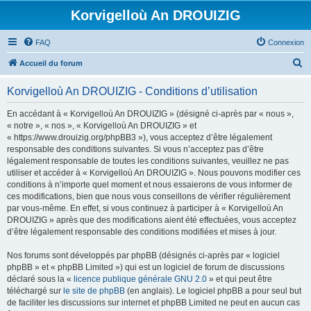
Korvigelloù An DROUIZIG
FAQ
Connexion
R
Accueil du forum
e
Korvigelloù An DROUIZIG - Conditions d’utilisation
c
h
En accédant à « Korvigelloù An DROUIZIG » (désigné ci-après par « nous »,
« notre », « nos », « Korvigelloù An DROUIZIG » et
e
« https://www.drouizig.org/phpBB3 »), vous acceptez d’être légalement
r
responsable des conditions suivantes. Si vous n’acceptez pas d’être
légalement responsable de toutes les conditions suivantes, veuillez ne pas
c
utiliser et accéder à « Korvigelloù An DROUIZIG ». Nous pouvons modifier ces
h
conditions à n’importe quel moment et nous essaierons de vous informer de
ces modifications, bien que nous vous conseillons de vérifier régulièrement
e
par vous-même. En effet, si vous continuez à participer à « Korvigelloù An
r
DROUIZIG » après que des modifications aient été effectuées, vous acceptez
d’être légalement responsable des conditions modifiées et mises à jour.
Nos forums sont développés par phpBB (désignés ci-après par « logiciel
phpBB » et « phpBB Limited ») qui est un logiciel de forum de discussions
déclaré sous la «
licence publique générale GNU 2.0
» et qui peut être
téléchargé sur
le site de phpBB
(en anglais). Le logiciel phpBB a pour seul but
de faciliter les discussions sur internet et phpBB Limited ne peut en aucun cas