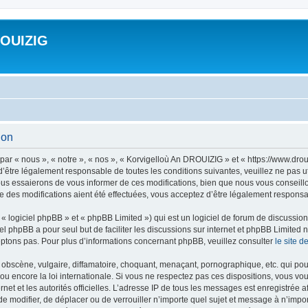
ROUIZIG
ion
ar « nous », « notre », « nos », « Korvigelloù An DROUIZIG » et « https://www.dro
’être légalement responsable de toutes les conditions suivantes, veuillez ne pas u
us essaierons de vous informer de ces modifications, bien que nous vous conseillon
 des modifications aient été effectuées, vous acceptez d’être légalement responsab
 logiciel phpBB » et « phpBB Limited ») qui est un logiciel de forum de discussio
iel phpBB a pour seul but de faciliter les discussions sur internet et phpBB Limit
ptons pas. Pour plus d’informations concernant phpBB, veuillez consulter
le site 
obscène, vulgaire, diffamatoire, choquant, menaçant, pornographique, etc. qui pourr
u encore la loi internationale. Si vous ne respectez pas ces dispositions, vous vo
ernet et les autorités officielles. L’adresse IP de tous les messages est enregistrée
 de modifier, de déplacer ou de verrouiller n’importe quel sujet et message à n’imp