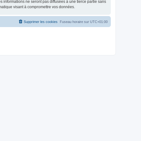
 informations ne seront pas diffusées à une tierce partie sans
rmatique visant à compromettre vos données.
Supprimer les cookies
Fuseau horaire sur
UTC+01:00