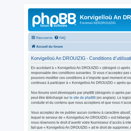
Korvigelloù An D
Foromoù KERZROUIZIG
Raccourcis
FAQ
Accueil du forum
Korvigelloù An DROUIZIG - Conditions d’utilisat
En accédant à « Korvigelloù An DROUIZIG » (désigné ci-après p
responsable des conditions suivantes. Si vous n’acceptez pas d
pouvons modifier ces conditions à n’importe quel moment et no
continuez à participer à « Korvigelloù An DROUIZIG » après que
Nos forums sont développés par phpBB (désignés ci-après par «
peut être téléchargé sur
le site de phpBB
(en anglais). Le logic
conduite et du contenu que nous acceptons et que nous n’acce
Vous acceptez de ne publier aucun contenu à caractère abusif, 
lequel le serveur de « Korvigelloù An DROUIZIG » est hébergé o
nous réservons le droit d’avertir votre fournisseur d’accès à int
fait que « Korvigelloù An DROUIZIG » ait le droit de supprimer,