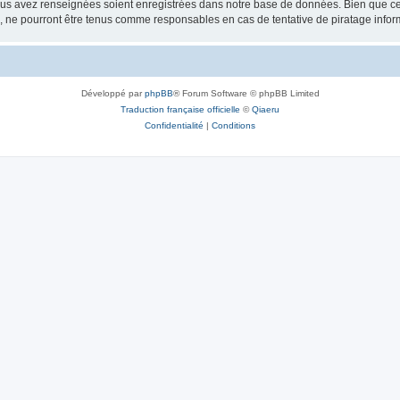
vous avez renseignées soient enregistrées dans notre base de données. Bien que ces
, ne pourront être tenus comme responsables en cas de tentative de piratage info
Développé par
phpBB
® Forum Software © phpBB Limited
Traduction française officielle
©
Qiaeru
Confidentialité
|
Conditions