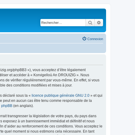
Rechercher
Recherche avancé
Connexion
uizig.org/phpBB3 »), vous acceptez d’être légalement
tiliser et accéder à « Korvigelloù An DROUIZIG ». Nous
s de vérifier régulièrement par vous-même. En effet, si vous
le des conditions modifiées et mises à jour.
ns déclaré sous la «
licence publique générale GNU 2.0
» et qui
ed ne peut en aucun cas être tenu comme responsable de la
de phpBB
(en anglais).
ait transgresser la législation de votre pays, du pays dans
us exposez à un bannissement immédiat et définitif et nous
 afin d’aider au renforcement de ces conditions. Vous acceptez le
orte quel moment si nous estimons cela nécessaire. En tant