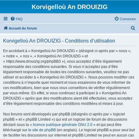
Korvigelloù An DROUIZIG
FAQ
Connexion
R
Accueil du forum
e
Korvigelloù An DROUIZIG - Conditions d’utilisation
c
h
En accédant à « Korvigelloù An DROUIZIG » (désigné ci-après par « nous »,
« notre », « nos », « Korvigelloù An DROUIZIG » et
e
« https://www.drouizig.org/phpBB3 »), vous acceptez d’être légalement
r
responsable des conditions suivantes. Si vous n’acceptez pas d’être
légalement responsable de toutes les conditions suivantes, veuillez ne pas
c
utiliser et accéder à « Korvigelloù An DROUIZIG ». Nous pouvons modifier ces
h
conditions à n’importe quel moment et nous essaierons de vous informer de
ces modifications, bien que nous vous conseillons de vérifier régulièrement
e
par vous-même. En effet, si vous continuez à participer à « Korvigelloù An
r
DROUIZIG » après que des modifications aient été effectuées, vous acceptez
d’être légalement responsable des conditions modifiées et mises à jour.
Nos forums sont développés par phpBB (désignés ci-après par « logiciel
phpBB » et « phpBB Limited ») qui est un logiciel de forum de discussions
déclaré sous la «
licence publique générale GNU 2.0
» et qui peut être
téléchargé sur
le site de phpBB
(en anglais). Le logiciel phpBB a pour seul but
de faciliter les discussions sur internet et phpBB Limited ne peut en aucun cas