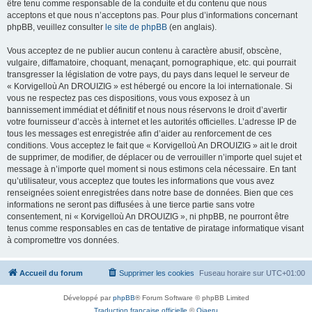
être tenu comme responsable de la conduite et du contenu que nous
acceptons et que nous n’acceptons pas. Pour plus d’informations concernant
phpBB, veuillez consulter
le site de phpBB
(en anglais).
Vous acceptez de ne publier aucun contenu à caractère abusif, obscène,
vulgaire, diffamatoire, choquant, menaçant, pornographique, etc. qui pourrait
transgresser la législation de votre pays, du pays dans lequel le serveur de
« Korvigelloù An DROUIZIG » est hébergé ou encore la loi internationale. Si
vous ne respectez pas ces dispositions, vous vous exposez à un
bannissement immédiat et définitif et nous nous réservons le droit d’avertir
votre fournisseur d’accès à internet et les autorités officielles. L’adresse IP de
tous les messages est enregistrée afin d’aider au renforcement de ces
conditions. Vous acceptez le fait que « Korvigelloù An DROUIZIG » ait le droit
de supprimer, de modifier, de déplacer ou de verrouiller n’importe quel sujet et
message à n’importe quel moment si nous estimons cela nécessaire. En tant
qu’utilisateur, vous acceptez que toutes les informations que vous avez
renseignées soient enregistrées dans notre base de données. Bien que ces
informations ne seront pas diffusées à une tierce partie sans votre
consentement, ni « Korvigelloù An DROUIZIG », ni phpBB, ne pourront être
tenus comme responsables en cas de tentative de piratage informatique visant
à compromettre vos données.
Accueil du forum
Supprimer les cookies
Fuseau horaire sur
UTC+01:00
Développé par
phpBB
® Forum Software © phpBB Limited
Traduction française officielle
©
Qiaeru