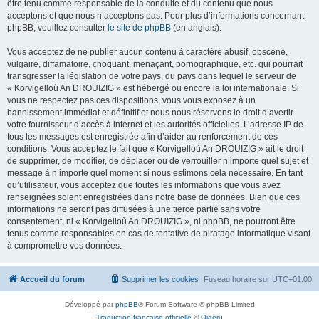
être tenu comme responsable de la conduite et du contenu que nous
acceptons et que nous n’acceptons pas. Pour plus d’informations concernant
phpBB, veuillez consulter
le site de phpBB
(en anglais).
Vous acceptez de ne publier aucun contenu à caractère abusif, obscène,
vulgaire, diffamatoire, choquant, menaçant, pornographique, etc. qui pourrait
transgresser la législation de votre pays, du pays dans lequel le serveur de
« Korvigelloù An DROUIZIG » est hébergé ou encore la loi internationale. Si
vous ne respectez pas ces dispositions, vous vous exposez à un
bannissement immédiat et définitif et nous nous réservons le droit d’avertir
votre fournisseur d’accès à internet et les autorités officielles. L’adresse IP de
tous les messages est enregistrée afin d’aider au renforcement de ces
conditions. Vous acceptez le fait que « Korvigelloù An DROUIZIG » ait le droit
de supprimer, de modifier, de déplacer ou de verrouiller n’importe quel sujet et
message à n’importe quel moment si nous estimons cela nécessaire. En tant
qu’utilisateur, vous acceptez que toutes les informations que vous avez
renseignées soient enregistrées dans notre base de données. Bien que ces
informations ne seront pas diffusées à une tierce partie sans votre
consentement, ni « Korvigelloù An DROUIZIG », ni phpBB, ne pourront être
tenus comme responsables en cas de tentative de piratage informatique visant
à compromettre vos données.
Accueil du forum
Supprimer les cookies
Fuseau horaire sur
UTC+01:00
Développé par
phpBB
® Forum Software © phpBB Limited
Traduction française officielle
©
Qiaeru