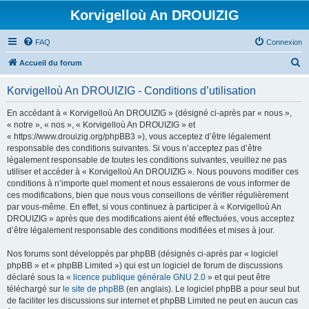
Korvigelloù An DROUIZIG
FAQ
Connexion
R
Accueil du forum
e
Korvigelloù An DROUIZIG - Conditions d’utilisation
c
h
En accédant à « Korvigelloù An DROUIZIG » (désigné ci-après par « nous »,
« notre », « nos », « Korvigelloù An DROUIZIG » et
e
« https://www.drouizig.org/phpBB3 »), vous acceptez d’être légalement
r
responsable des conditions suivantes. Si vous n’acceptez pas d’être
légalement responsable de toutes les conditions suivantes, veuillez ne pas
c
utiliser et accéder à « Korvigelloù An DROUIZIG ». Nous pouvons modifier ces
h
conditions à n’importe quel moment et nous essaierons de vous informer de
ces modifications, bien que nous vous conseillons de vérifier régulièrement
e
par vous-même. En effet, si vous continuez à participer à « Korvigelloù An
r
DROUIZIG » après que des modifications aient été effectuées, vous acceptez
d’être légalement responsable des conditions modifiées et mises à jour.
Nos forums sont développés par phpBB (désignés ci-après par « logiciel
phpBB » et « phpBB Limited ») qui est un logiciel de forum de discussions
déclaré sous la «
licence publique générale GNU 2.0
» et qui peut être
téléchargé sur
le site de phpBB
(en anglais). Le logiciel phpBB a pour seul but
de faciliter les discussions sur internet et phpBB Limited ne peut en aucun cas