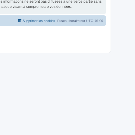
 informations ne seront pas diffusées à une tierce partie sans
rmatique visant à compromettre vos données.
Supprimer les cookies
Fuseau horaire sur
UTC+01:00