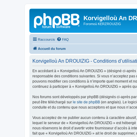
Korvigelloù An D
Foromoù KERZROUIZIG
Raccourcis
FAQ
Accueil du forum
Korvigelloù An DROUIZIG - Conditions d’utilisat
En accédant à « Korvigelloù An DROUIZIG » (désigné ci-après p
responsable des conditions suivantes. Si vous n’acceptez pas d
pouvons modifier ces conditions à n’importe quel moment et no
continuez à participer à « Korvigelloù An DROUIZIG » après que
Nos forums sont développés par phpBB (désignés ci-après par «
peut être téléchargé sur
le site de phpBB
(en anglais). Le logic
conduite et du contenu que nous acceptons et que nous n’acce
Vous acceptez de ne publier aucun contenu à caractère abusif, 
lequel le serveur de « Korvigelloù An DROUIZIG » est hébergé o
nous réservons le droit d’avertir votre fournisseur d’accès à int
fait que « Korvigelloù An DROUIZIG » ait le droit de supprimer,