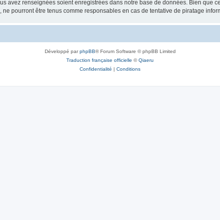
vous avez renseignées soient enregistrées dans notre base de données. Bien que ces
, ne pourront être tenus comme responsables en cas de tentative de piratage info
Développé par
phpBB
® Forum Software © phpBB Limited
Traduction française officielle
©
Qiaeru
Confidentialité
|
Conditions