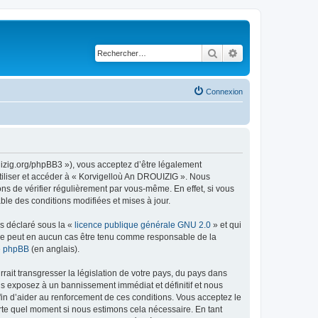
Rechercher
Recherche avancé
Connexion
uizig.org/phpBB3 »), vous acceptez d’être légalement
tiliser et accéder à « Korvigelloù An DROUIZIG ». Nous
s de vérifier régulièrement par vous-même. En effet, si vous
le des conditions modifiées et mises à jour.
ns déclaré sous la «
licence publique générale GNU 2.0
» et qui
ed ne peut en aucun cas être tenu comme responsable de la
de phpBB
(en anglais).
ait transgresser la législation de votre pays, du pays dans
us exposez à un bannissement immédiat et définitif et nous
 afin d’aider au renforcement de ces conditions. Vous acceptez le
orte quel moment si nous estimons cela nécessaire. En tant