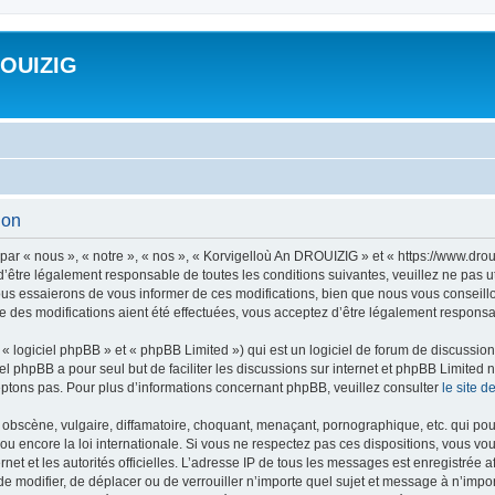
ROUIZIG
ion
ar « nous », « notre », « nos », « Korvigelloù An DROUIZIG » et « https://www.dro
’être légalement responsable de toutes les conditions suivantes, veuillez ne pas u
us essaierons de vous informer de ces modifications, bien que nous vous conseillon
 des modifications aient été effectuées, vous acceptez d’être légalement responsab
 logiciel phpBB » et « phpBB Limited ») qui est un logiciel de forum de discussio
iel phpBB a pour seul but de faciliter les discussions sur internet et phpBB Limit
ptons pas. Pour plus d’informations concernant phpBB, veuillez consulter
le site 
obscène, vulgaire, diffamatoire, choquant, menaçant, pornographique, etc. qui pourr
u encore la loi internationale. Si vous ne respectez pas ces dispositions, vous vo
ernet et les autorités officielles. L’adresse IP de tous les messages est enregistrée
 de modifier, de déplacer ou de verrouiller n’importe quel sujet et message à n’imp