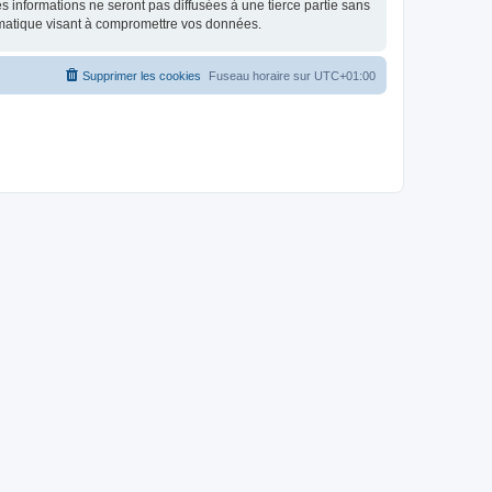
 informations ne seront pas diffusées à une tierce partie sans
rmatique visant à compromettre vos données.
Supprimer les cookies
Fuseau horaire sur
UTC+01:00