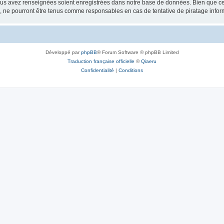
vous avez renseignées soient enregistrées dans notre base de données. Bien que ces
, ne pourront être tenus comme responsables en cas de tentative de piratage info
Développé par
phpBB
® Forum Software © phpBB Limited
Traduction française officielle
©
Qiaeru
Confidentialité
|
Conditions