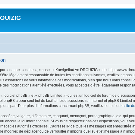
ROUIZIG
ion
ar « nous », « notre », « nos », « Korvigelloù An DROUIZIG » et « https://www.dro
’être légalement responsable de toutes les conditions suivantes, veuillez ne pas u
us essaierons de vous informer de ces modifications, bien que nous vous conseillon
 des modifications aient été effectuées, vous acceptez d’être légalement responsab
 logiciel phpBB » et « phpBB Limited ») qui est un logiciel de forum de discussio
iel phpBB a pour seul but de faciliter les discussions sur internet et phpBB Limit
ptons pas. Pour plus d’informations concernant phpBB, veuillez consulter
le site 
obscène, vulgaire, diffamatoire, choquant, menaçant, pornographique, etc. qui pourr
u encore la loi internationale. Si vous ne respectez pas ces dispositions, vous vo
ernet et les autorités officielles. L’adresse IP de tous les messages est enregistrée
 de modifier, de déplacer ou de verrouiller n’importe quel sujet et message à n’imp