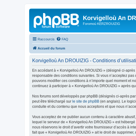
Korvigelloù An D
Foromoù KERZROUIZIG
Raccourcis
FAQ
Accueil du forum
Korvigelloù An DROUIZIG - Conditions d’utilisat
En accédant à « Korvigelloù An DROUIZIG » (désigné ci-après p
responsable des conditions suivantes. Si vous n’acceptez pas d
pouvons modifier ces conditions à n’importe quel moment et no
continuez à participer à « Korvigelloù An DROUIZIG » après que
Nos forums sont développés par phpBB (désignés ci-après par «
peut être téléchargé sur
le site de phpBB
(en anglais). Le logic
conduite et du contenu que nous acceptons et que nous n’acce
Vous acceptez de ne publier aucun contenu à caractère abusif, 
lequel le serveur de « Korvigelloù An DROUIZIG » est hébergé o
nous réservons le droit d’avertir votre fournisseur d’accès à int
fait que « Korvigelloù An DROUIZIG » ait le droit de supprimer,