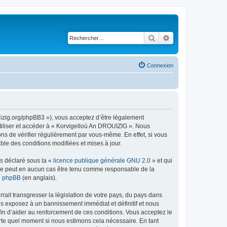
Rechercher
Recherche avancé
Connexion
uizig.org/phpBB3 »), vous acceptez d’être légalement
tiliser et accéder à « Korvigelloù An DROUIZIG ». Nous
s de vérifier régulièrement par vous-même. En effet, si vous
le des conditions modifiées et mises à jour.
ns déclaré sous la «
licence publique générale GNU 2.0
» et qui
ed ne peut en aucun cas être tenu comme responsable de la
de phpBB
(en anglais).
ait transgresser la législation de votre pays, du pays dans
us exposez à un bannissement immédiat et définitif et nous
 afin d’aider au renforcement de ces conditions. Vous acceptez le
orte quel moment si nous estimons cela nécessaire. En tant