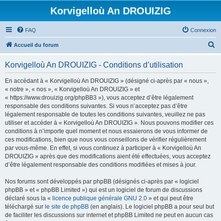
Korvigelloù An DROUIZIG
FAQ
Connexion
R
Accueil du forum
e
Korvigelloù An DROUIZIG - Conditions d’utilisation
c
h
En accédant à « Korvigelloù An DROUIZIG » (désigné ci-après par « nous »,
« notre », « nos », « Korvigelloù An DROUIZIG » et
e
« https://www.drouizig.org/phpBB3 »), vous acceptez d’être légalement
r
responsable des conditions suivantes. Si vous n’acceptez pas d’être
légalement responsable de toutes les conditions suivantes, veuillez ne pas
c
utiliser et accéder à « Korvigelloù An DROUIZIG ». Nous pouvons modifier ces
h
conditions à n’importe quel moment et nous essaierons de vous informer de
ces modifications, bien que nous vous conseillons de vérifier régulièrement
e
par vous-même. En effet, si vous continuez à participer à « Korvigelloù An
r
DROUIZIG » après que des modifications aient été effectuées, vous acceptez
d’être légalement responsable des conditions modifiées et mises à jour.
Nos forums sont développés par phpBB (désignés ci-après par « logiciel
phpBB » et « phpBB Limited ») qui est un logiciel de forum de discussions
déclaré sous la «
licence publique générale GNU 2.0
» et qui peut être
téléchargé sur
le site de phpBB
(en anglais). Le logiciel phpBB a pour seul but
de faciliter les discussions sur internet et phpBB Limited ne peut en aucun cas