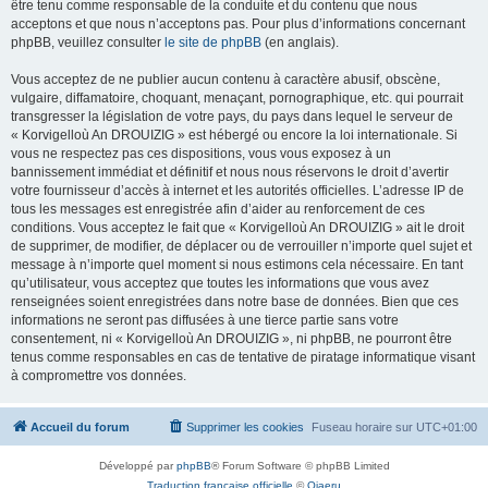
être tenu comme responsable de la conduite et du contenu que nous
acceptons et que nous n’acceptons pas. Pour plus d’informations concernant
phpBB, veuillez consulter
le site de phpBB
(en anglais).
Vous acceptez de ne publier aucun contenu à caractère abusif, obscène,
vulgaire, diffamatoire, choquant, menaçant, pornographique, etc. qui pourrait
transgresser la législation de votre pays, du pays dans lequel le serveur de
« Korvigelloù An DROUIZIG » est hébergé ou encore la loi internationale. Si
vous ne respectez pas ces dispositions, vous vous exposez à un
bannissement immédiat et définitif et nous nous réservons le droit d’avertir
votre fournisseur d’accès à internet et les autorités officielles. L’adresse IP de
tous les messages est enregistrée afin d’aider au renforcement de ces
conditions. Vous acceptez le fait que « Korvigelloù An DROUIZIG » ait le droit
de supprimer, de modifier, de déplacer ou de verrouiller n’importe quel sujet et
message à n’importe quel moment si nous estimons cela nécessaire. En tant
qu’utilisateur, vous acceptez que toutes les informations que vous avez
renseignées soient enregistrées dans notre base de données. Bien que ces
informations ne seront pas diffusées à une tierce partie sans votre
consentement, ni « Korvigelloù An DROUIZIG », ni phpBB, ne pourront être
tenus comme responsables en cas de tentative de piratage informatique visant
à compromettre vos données.
Accueil du forum
Supprimer les cookies
Fuseau horaire sur
UTC+01:00
Développé par
phpBB
® Forum Software © phpBB Limited
Traduction française officielle
©
Qiaeru