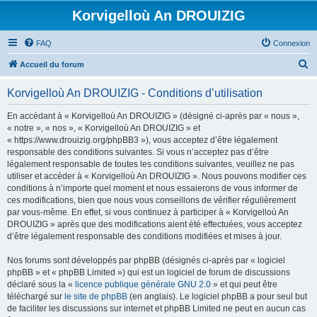
Korvigelloù An DROUIZIG
FAQ
Connexion
R
Accueil du forum
e
Korvigelloù An DROUIZIG - Conditions d’utilisation
c
h
En accédant à « Korvigelloù An DROUIZIG » (désigné ci-après par « nous »,
« notre », « nos », « Korvigelloù An DROUIZIG » et
e
« https://www.drouizig.org/phpBB3 »), vous acceptez d’être légalement
r
responsable des conditions suivantes. Si vous n’acceptez pas d’être
légalement responsable de toutes les conditions suivantes, veuillez ne pas
c
utiliser et accéder à « Korvigelloù An DROUIZIG ». Nous pouvons modifier ces
h
conditions à n’importe quel moment et nous essaierons de vous informer de
ces modifications, bien que nous vous conseillons de vérifier régulièrement
e
par vous-même. En effet, si vous continuez à participer à « Korvigelloù An
r
DROUIZIG » après que des modifications aient été effectuées, vous acceptez
d’être légalement responsable des conditions modifiées et mises à jour.
Nos forums sont développés par phpBB (désignés ci-après par « logiciel
phpBB » et « phpBB Limited ») qui est un logiciel de forum de discussions
déclaré sous la «
licence publique générale GNU 2.0
» et qui peut être
téléchargé sur
le site de phpBB
(en anglais). Le logiciel phpBB a pour seul but
de faciliter les discussions sur internet et phpBB Limited ne peut en aucun cas