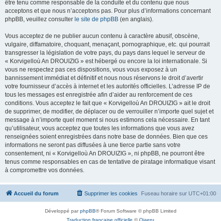
être tenu comme responsable de la conduite et du contenu que nous
acceptons et que nous n’acceptons pas. Pour plus d’informations concernant
phpBB, veuillez consulter
le site de phpBB
(en anglais).
Vous acceptez de ne publier aucun contenu à caractère abusif, obscène,
vulgaire, diffamatoire, choquant, menaçant, pornographique, etc. qui pourrait
transgresser la législation de votre pays, du pays dans lequel le serveur de
« Korvigelloù An DROUIZIG » est hébergé ou encore la loi internationale. Si
vous ne respectez pas ces dispositions, vous vous exposez à un
bannissement immédiat et définitif et nous nous réservons le droit d’avertir
votre fournisseur d’accès à internet et les autorités officielles. L’adresse IP de
tous les messages est enregistrée afin d’aider au renforcement de ces
conditions. Vous acceptez le fait que « Korvigelloù An DROUIZIG » ait le droit
de supprimer, de modifier, de déplacer ou de verrouiller n’importe quel sujet et
message à n’importe quel moment si nous estimons cela nécessaire. En tant
qu’utilisateur, vous acceptez que toutes les informations que vous avez
renseignées soient enregistrées dans notre base de données. Bien que ces
informations ne seront pas diffusées à une tierce partie sans votre
consentement, ni « Korvigelloù An DROUIZIG », ni phpBB, ne pourront être
tenus comme responsables en cas de tentative de piratage informatique visant
à compromettre vos données.
Accueil du forum
Supprimer les cookies
Fuseau horaire sur
UTC+01:00
Développé par
phpBB
® Forum Software © phpBB Limited
Traduction française officielle
©
Qiaeru