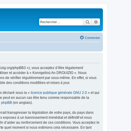
Rechercher
Recherche avancé
Connexion
uizig.org/phpBB3 »), vous acceptez d’être légalement
tiliser et accéder à « Korvigelloù An DROUIZIG ». Nous
s de vérifier régulièrement par vous-même. En effet, si vous
le des conditions modifiées et mises à jour.
ns déclaré sous la «
licence publique générale GNU 2.0
» et qui
ed ne peut en aucun cas être tenu comme responsable de la
de phpBB
(en anglais).
ait transgresser la législation de votre pays, du pays dans
us exposez à un bannissement immédiat et définitif et nous
 afin d’aider au renforcement de ces conditions. Vous acceptez le
orte quel moment si nous estimons cela nécessaire. En tant