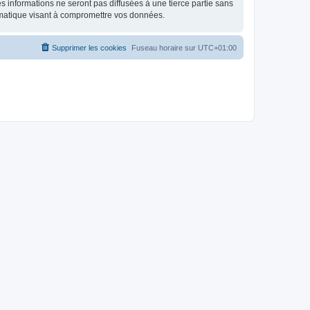
 informations ne seront pas diffusées à une tierce partie sans
rmatique visant à compromettre vos données.
Supprimer les cookies
Fuseau horaire sur
UTC+01:00