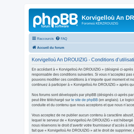
Korvigelloù An D
Foromoù KERZROUIZIG
Raccourcis
FAQ
Accueil du forum
Korvigelloù An DROUIZIG - Conditions d’utilisat
En accédant à « Korvigelloù An DROUIZIG » (désigné ci-après p
responsable des conditions suivantes. Si vous n’acceptez pas d
pouvons modifier ces conditions à n’importe quel moment et no
continuez à participer à « Korvigelloù An DROUIZIG » après que
Nos forums sont développés par phpBB (désignés ci-après par «
peut être téléchargé sur
le site de phpBB
(en anglais). Le logic
conduite et du contenu que nous acceptons et que nous n’acce
Vous acceptez de ne publier aucun contenu à caractère abusif, 
lequel le serveur de « Korvigelloù An DROUIZIG » est hébergé o
nous réservons le droit d’avertir votre fournisseur d’accès à int
fait que « Korvigelloù An DROUIZIG » ait le droit de supprimer,