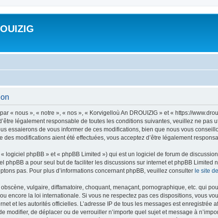
ROUIZIG
ion
ar « nous », « notre », « nos », « Korvigelloù An DROUIZIG » et « https://www.dro
’être légalement responsable de toutes les conditions suivantes, veuillez ne pas u
us essaierons de vous informer de ces modifications, bien que nous vous conseillon
 des modifications aient été effectuées, vous acceptez d’être légalement responsab
 logiciel phpBB » et « phpBB Limited ») qui est un logiciel de forum de discussio
iel phpBB a pour seul but de faciliter les discussions sur internet et phpBB Limit
ptons pas. Pour plus d’informations concernant phpBB, veuillez consulter
le site 
obscène, vulgaire, diffamatoire, choquant, menaçant, pornographique, etc. qui pourr
u encore la loi internationale. Si vous ne respectez pas ces dispositions, vous vo
ernet et les autorités officielles. L’adresse IP de tous les messages est enregistrée
 de modifier, de déplacer ou de verrouiller n’importe quel sujet et message à n’imp