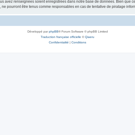
vous avez renseignées soient enregistrées dans notre base de données. Bien que ces
, ne pourront être tenus comme responsables en cas de tentative de piratage info
Développé par
phpBB
® Forum Software © phpBB Limited
Traduction française officielle
©
Qiaeru
Confidentialité
|
Conditions