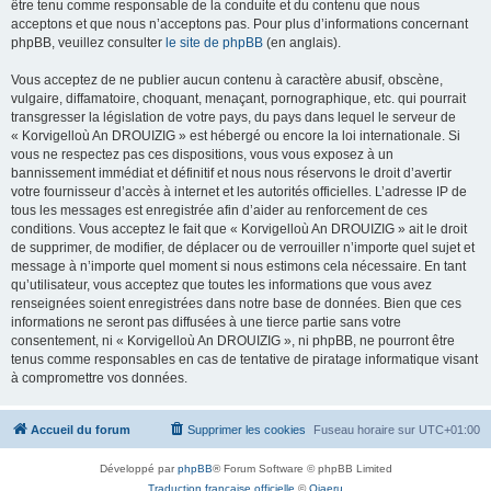
être tenu comme responsable de la conduite et du contenu que nous
acceptons et que nous n’acceptons pas. Pour plus d’informations concernant
phpBB, veuillez consulter
le site de phpBB
(en anglais).
Vous acceptez de ne publier aucun contenu à caractère abusif, obscène,
vulgaire, diffamatoire, choquant, menaçant, pornographique, etc. qui pourrait
transgresser la législation de votre pays, du pays dans lequel le serveur de
« Korvigelloù An DROUIZIG » est hébergé ou encore la loi internationale. Si
vous ne respectez pas ces dispositions, vous vous exposez à un
bannissement immédiat et définitif et nous nous réservons le droit d’avertir
votre fournisseur d’accès à internet et les autorités officielles. L’adresse IP de
tous les messages est enregistrée afin d’aider au renforcement de ces
conditions. Vous acceptez le fait que « Korvigelloù An DROUIZIG » ait le droit
de supprimer, de modifier, de déplacer ou de verrouiller n’importe quel sujet et
message à n’importe quel moment si nous estimons cela nécessaire. En tant
qu’utilisateur, vous acceptez que toutes les informations que vous avez
renseignées soient enregistrées dans notre base de données. Bien que ces
informations ne seront pas diffusées à une tierce partie sans votre
consentement, ni « Korvigelloù An DROUIZIG », ni phpBB, ne pourront être
tenus comme responsables en cas de tentative de piratage informatique visant
à compromettre vos données.
Accueil du forum
Supprimer les cookies
Fuseau horaire sur
UTC+01:00
Développé par
phpBB
® Forum Software © phpBB Limited
Traduction française officielle
©
Qiaeru