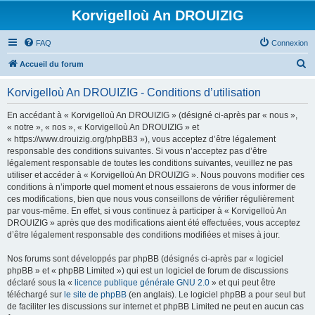
Korvigelloù An DROUIZIG
FAQ
Connexion
R
Accueil du forum
e
Korvigelloù An DROUIZIG - Conditions d’utilisation
c
h
En accédant à « Korvigelloù An DROUIZIG » (désigné ci-après par « nous »,
« notre », « nos », « Korvigelloù An DROUIZIG » et
e
« https://www.drouizig.org/phpBB3 »), vous acceptez d’être légalement
r
responsable des conditions suivantes. Si vous n’acceptez pas d’être
légalement responsable de toutes les conditions suivantes, veuillez ne pas
c
utiliser et accéder à « Korvigelloù An DROUIZIG ». Nous pouvons modifier ces
h
conditions à n’importe quel moment et nous essaierons de vous informer de
ces modifications, bien que nous vous conseillons de vérifier régulièrement
e
par vous-même. En effet, si vous continuez à participer à « Korvigelloù An
r
DROUIZIG » après que des modifications aient été effectuées, vous acceptez
d’être légalement responsable des conditions modifiées et mises à jour.
Nos forums sont développés par phpBB (désignés ci-après par « logiciel
phpBB » et « phpBB Limited ») qui est un logiciel de forum de discussions
déclaré sous la «
licence publique générale GNU 2.0
» et qui peut être
téléchargé sur
le site de phpBB
(en anglais). Le logiciel phpBB a pour seul but
de faciliter les discussions sur internet et phpBB Limited ne peut en aucun cas