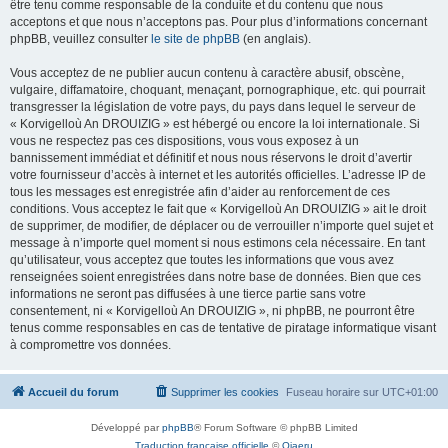
être tenu comme responsable de la conduite et du contenu que nous
acceptons et que nous n’acceptons pas. Pour plus d’informations concernant
phpBB, veuillez consulter
le site de phpBB
(en anglais).
Vous acceptez de ne publier aucun contenu à caractère abusif, obscène,
vulgaire, diffamatoire, choquant, menaçant, pornographique, etc. qui pourrait
transgresser la législation de votre pays, du pays dans lequel le serveur de
« Korvigelloù An DROUIZIG » est hébergé ou encore la loi internationale. Si
vous ne respectez pas ces dispositions, vous vous exposez à un
bannissement immédiat et définitif et nous nous réservons le droit d’avertir
votre fournisseur d’accès à internet et les autorités officielles. L’adresse IP de
tous les messages est enregistrée afin d’aider au renforcement de ces
conditions. Vous acceptez le fait que « Korvigelloù An DROUIZIG » ait le droit
de supprimer, de modifier, de déplacer ou de verrouiller n’importe quel sujet et
message à n’importe quel moment si nous estimons cela nécessaire. En tant
qu’utilisateur, vous acceptez que toutes les informations que vous avez
renseignées soient enregistrées dans notre base de données. Bien que ces
informations ne seront pas diffusées à une tierce partie sans votre
consentement, ni « Korvigelloù An DROUIZIG », ni phpBB, ne pourront être
tenus comme responsables en cas de tentative de piratage informatique visant
à compromettre vos données.
Accueil du forum
Supprimer les cookies
Fuseau horaire sur
UTC+01:00
Développé par
phpBB
® Forum Software © phpBB Limited
Traduction française officielle
©
Qiaeru