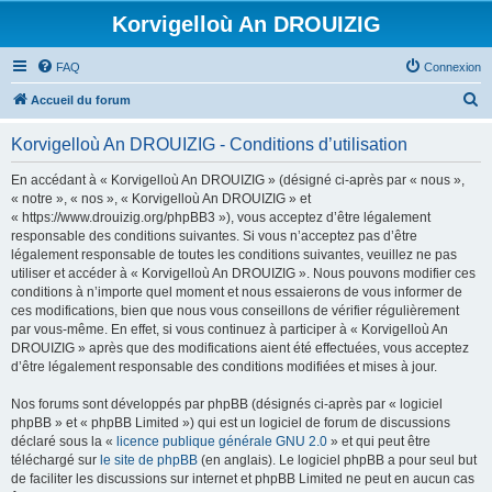
Korvigelloù An DROUIZIG
FAQ
Connexion
R
Accueil du forum
e
Korvigelloù An DROUIZIG - Conditions d’utilisation
c
h
En accédant à « Korvigelloù An DROUIZIG » (désigné ci-après par « nous »,
« notre », « nos », « Korvigelloù An DROUIZIG » et
e
« https://www.drouizig.org/phpBB3 »), vous acceptez d’être légalement
r
responsable des conditions suivantes. Si vous n’acceptez pas d’être
légalement responsable de toutes les conditions suivantes, veuillez ne pas
c
utiliser et accéder à « Korvigelloù An DROUIZIG ». Nous pouvons modifier ces
h
conditions à n’importe quel moment et nous essaierons de vous informer de
ces modifications, bien que nous vous conseillons de vérifier régulièrement
e
par vous-même. En effet, si vous continuez à participer à « Korvigelloù An
r
DROUIZIG » après que des modifications aient été effectuées, vous acceptez
d’être légalement responsable des conditions modifiées et mises à jour.
Nos forums sont développés par phpBB (désignés ci-après par « logiciel
phpBB » et « phpBB Limited ») qui est un logiciel de forum de discussions
déclaré sous la «
licence publique générale GNU 2.0
» et qui peut être
téléchargé sur
le site de phpBB
(en anglais). Le logiciel phpBB a pour seul but
de faciliter les discussions sur internet et phpBB Limited ne peut en aucun cas