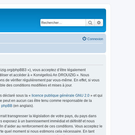
Rechercher
Recherche avancé
Connexion
uizig.org/phpBB3 »), vous acceptez d’être légalement
tiliser et accéder à « Korvigelloù An DROUIZIG ». Nous
s de vérifier régulièrement par vous-même. En effet, si vous
le des conditions modifiées et mises à jour.
ns déclaré sous la «
licence publique générale GNU 2.0
» et qui
ed ne peut en aucun cas être tenu comme responsable de la
de phpBB
(en anglais).
ait transgresser la législation de votre pays, du pays dans
us exposez à un bannissement immédiat et définitif et nous
 afin d’aider au renforcement de ces conditions. Vous acceptez le
orte quel moment si nous estimons cela nécessaire. En tant