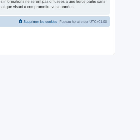
 informations ne seront pas diffusées à une tierce partie sans
rmatique visant à compromettre vos données.
Supprimer les cookies
Fuseau horaire sur
UTC+01:00