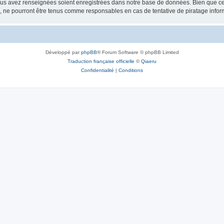
vous avez renseignées soient enregistrées dans notre base de données. Bien que ces
, ne pourront être tenus comme responsables en cas de tentative de piratage info
Développé par
phpBB
® Forum Software © phpBB Limited
Traduction française officielle
©
Qiaeru
Confidentialité
|
Conditions