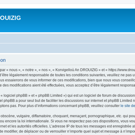
ROUIZIG
ion
ar « nous », « notre », « nos », « Korvigelloù An DROUIZIG » et « https://www.dro
’être légalement responsable de toutes les conditions suivantes, veuillez ne pas u
us essaierons de vous informer de ces modifications, bien que nous vous conseillon
 des modifications aient été effectuées, vous acceptez d’être légalement responsab
 logiciel phpBB » et « phpBB Limited ») qui est un logiciel de forum de discussio
iel phpBB a pour seul but de faciliter les discussions sur internet et phpBB Limit
ptons pas. Pour plus d’informations concernant phpBB, veuillez consulter
le site 
obscène, vulgaire, diffamatoire, choquant, menaçant, pornographique, etc. qui pourr
u encore la loi internationale. Si vous ne respectez pas ces dispositions, vous vo
ernet et les autorités officielles. L’adresse IP de tous les messages est enregistrée
 de modifier, de déplacer ou de verrouiller n’importe quel sujet et message à n’imp