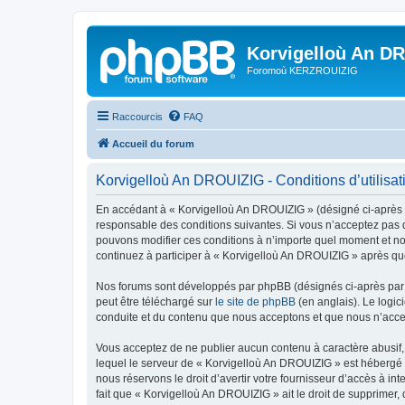
Korvigelloù An D
Foromoù KERZROUIZIG
Raccourcis
FAQ
Accueil du forum
Korvigelloù An DROUIZIG - Conditions d’utilisat
En accédant à « Korvigelloù An DROUIZIG » (désigné ci-après p
responsable des conditions suivantes. Si vous n’acceptez pas d
pouvons modifier ces conditions à n’importe quel moment et no
continuez à participer à « Korvigelloù An DROUIZIG » après que
Nos forums sont développés par phpBB (désignés ci-après par «
peut être téléchargé sur
le site de phpBB
(en anglais). Le logic
conduite et du contenu que nous acceptons et que nous n’acce
Vous acceptez de ne publier aucun contenu à caractère abusif, 
lequel le serveur de « Korvigelloù An DROUIZIG » est hébergé o
nous réservons le droit d’avertir votre fournisseur d’accès à int
fait que « Korvigelloù An DROUIZIG » ait le droit de supprimer,