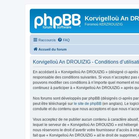
Korvigelloù An D
Foromoù KERZROUIZIG
Raccourcis
FAQ
Accueil du forum
Korvigelloù An DROUIZIG - Conditions d’utilisat
En accédant à « Korvigelloù An DROUIZIG » (désigné ci-après p
responsable des conditions suivantes. Si vous n’acceptez pas d
pouvons modifier ces conditions à n’importe quel moment et no
continuez à participer à « Korvigelloù An DROUIZIG » après que
Nos forums sont développés par phpBB (désignés ci-après par «
peut être téléchargé sur
le site de phpBB
(en anglais). Le logic
conduite et du contenu que nous acceptons et que nous n’acce
Vous acceptez de ne publier aucun contenu à caractère abusif, 
lequel le serveur de « Korvigelloù An DROUIZIG » est hébergé o
nous réservons le droit d’avertir votre fournisseur d’accès à int
fait que « Korvigelloù An DROUIZIG » ait le droit de supprimer,