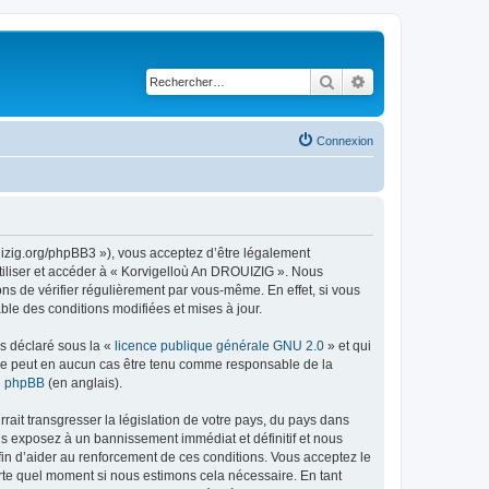
Rechercher
Recherche avancé
Connexion
uizig.org/phpBB3 »), vous acceptez d’être légalement
tiliser et accéder à « Korvigelloù An DROUIZIG ». Nous
s de vérifier régulièrement par vous-même. En effet, si vous
le des conditions modifiées et mises à jour.
ns déclaré sous la «
licence publique générale GNU 2.0
» et qui
ed ne peut en aucun cas être tenu comme responsable de la
de phpBB
(en anglais).
ait transgresser la législation de votre pays, du pays dans
us exposez à un bannissement immédiat et définitif et nous
 afin d’aider au renforcement de ces conditions. Vous acceptez le
orte quel moment si nous estimons cela nécessaire. En tant