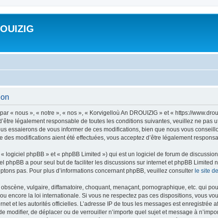
ROUIZIG
ion
ar « nous », « notre », « nos », « Korvigelloù An DROUIZIG » et « https://www.dro
’être légalement responsable de toutes les conditions suivantes, veuillez ne pas u
us essaierons de vous informer de ces modifications, bien que nous vous conseillon
 des modifications aient été effectuées, vous acceptez d’être légalement responsab
 logiciel phpBB » et « phpBB Limited ») qui est un logiciel de forum de discussio
iel phpBB a pour seul but de faciliter les discussions sur internet et phpBB Limit
ptons pas. Pour plus d’informations concernant phpBB, veuillez consulter
le site 
obscène, vulgaire, diffamatoire, choquant, menaçant, pornographique, etc. qui pourr
u encore la loi internationale. Si vous ne respectez pas ces dispositions, vous vo
ernet et les autorités officielles. L’adresse IP de tous les messages est enregistrée
 de modifier, de déplacer ou de verrouiller n’importe quel sujet et message à n’imp