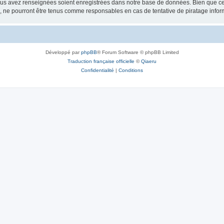
vous avez renseignées soient enregistrées dans notre base de données. Bien que ces
, ne pourront être tenus comme responsables en cas de tentative de piratage info
Développé par
phpBB
® Forum Software © phpBB Limited
Traduction française officielle
©
Qiaeru
Confidentialité
|
Conditions