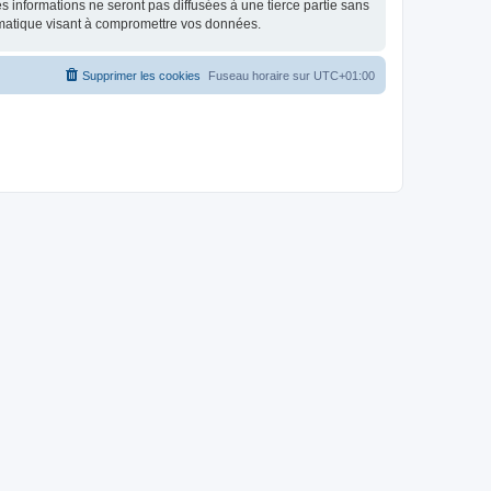
 informations ne seront pas diffusées à une tierce partie sans
rmatique visant à compromettre vos données.
Supprimer les cookies
Fuseau horaire sur
UTC+01:00