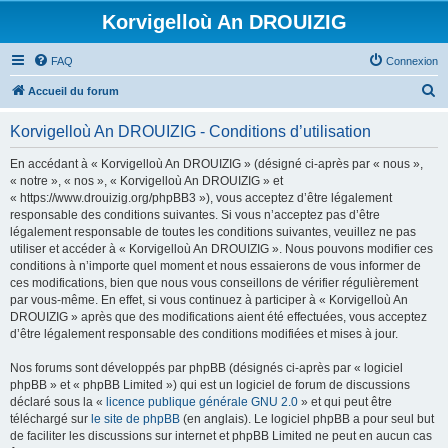
Korvigelloù An DROUIZIG
FAQ
Connexion
R
Accueil du forum
e
Korvigelloù An DROUIZIG - Conditions d’utilisation
c
h
En accédant à « Korvigelloù An DROUIZIG » (désigné ci-après par « nous »,
« notre », « nos », « Korvigelloù An DROUIZIG » et
e
« https://www.drouizig.org/phpBB3 »), vous acceptez d’être légalement
r
responsable des conditions suivantes. Si vous n’acceptez pas d’être
légalement responsable de toutes les conditions suivantes, veuillez ne pas
c
utiliser et accéder à « Korvigelloù An DROUIZIG ». Nous pouvons modifier ces
h
conditions à n’importe quel moment et nous essaierons de vous informer de
ces modifications, bien que nous vous conseillons de vérifier régulièrement
e
par vous-même. En effet, si vous continuez à participer à « Korvigelloù An
r
DROUIZIG » après que des modifications aient été effectuées, vous acceptez
d’être légalement responsable des conditions modifiées et mises à jour.
Nos forums sont développés par phpBB (désignés ci-après par « logiciel
phpBB » et « phpBB Limited ») qui est un logiciel de forum de discussions
déclaré sous la «
licence publique générale GNU 2.0
» et qui peut être
téléchargé sur
le site de phpBB
(en anglais). Le logiciel phpBB a pour seul but
de faciliter les discussions sur internet et phpBB Limited ne peut en aucun cas