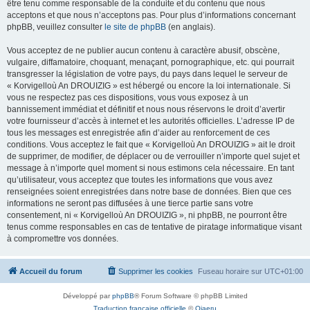
être tenu comme responsable de la conduite et du contenu que nous
acceptons et que nous n’acceptons pas. Pour plus d’informations concernant
phpBB, veuillez consulter
le site de phpBB
(en anglais).
Vous acceptez de ne publier aucun contenu à caractère abusif, obscène,
vulgaire, diffamatoire, choquant, menaçant, pornographique, etc. qui pourrait
transgresser la législation de votre pays, du pays dans lequel le serveur de
« Korvigelloù An DROUIZIG » est hébergé ou encore la loi internationale. Si
vous ne respectez pas ces dispositions, vous vous exposez à un
bannissement immédiat et définitif et nous nous réservons le droit d’avertir
votre fournisseur d’accès à internet et les autorités officielles. L’adresse IP de
tous les messages est enregistrée afin d’aider au renforcement de ces
conditions. Vous acceptez le fait que « Korvigelloù An DROUIZIG » ait le droit
de supprimer, de modifier, de déplacer ou de verrouiller n’importe quel sujet et
message à n’importe quel moment si nous estimons cela nécessaire. En tant
qu’utilisateur, vous acceptez que toutes les informations que vous avez
renseignées soient enregistrées dans notre base de données. Bien que ces
informations ne seront pas diffusées à une tierce partie sans votre
consentement, ni « Korvigelloù An DROUIZIG », ni phpBB, ne pourront être
tenus comme responsables en cas de tentative de piratage informatique visant
à compromettre vos données.
Accueil du forum
Supprimer les cookies
Fuseau horaire sur
UTC+01:00
Développé par
phpBB
® Forum Software © phpBB Limited
Traduction française officielle
©
Qiaeru